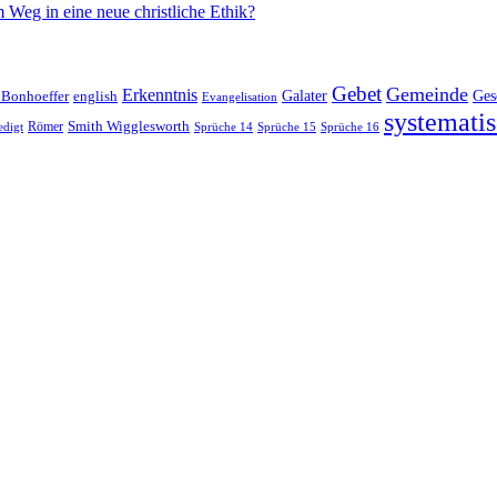
 Weg in eine neue christliche Ethik?
Gebet
Gemeinde
Erkenntnis
 Bonhoeffer
Galater
Ges
english
Evangelisation
systematis
Smith Wigglesworth
edigt
Römer
Sprüche 14
Sprüche 15
Sprüche 16