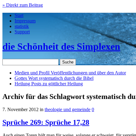
» Direkt zum Beitrag
Start
Impressum
statistik
Support
die Schönheit des Simplexen
Medien und Profil
Veröffentlichungen und über den Autor
Gottes Wort
systematisch durch die Bibel
Heilung
Posts zu göttlicher Heilung
Archiv für das Schlagwort systematisch du
7. November 2012
in
theologie und gemeinde
0
Sprüche 269: Sprüche 17,28
Auch einen Toren hält man für weise, solange er schweigt, für verstän