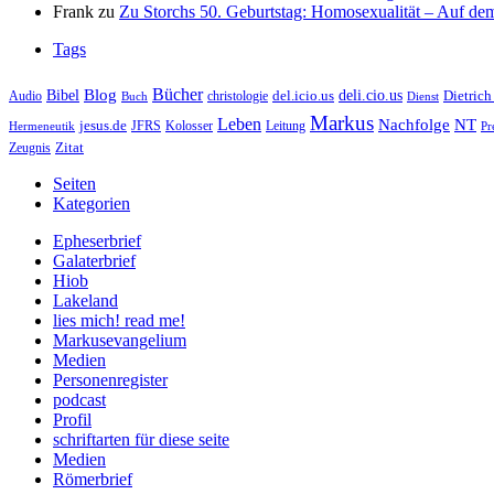
Frank
zu
Zu Storchs 50. Geburtstag: Homosexualität – Auf dem
Tags
Bücher
Bibel
Blog
deli.cio.us
del.icio.us
Dietrich
christologie
Audio
Buch
Dienst
Markus
Leben
Nachfolge
NT
jesus.de
JFRS
Kolosser
Hermeneutik
Leitung
Pr
Zitat
Zeugnis
Seiten
Kategorien
Epheserbrief
Galaterbrief
Hiob
Lakeland
lies mich! read me!
Markusevangelium
Medien
Personenregister
podcast
Profil
schriftarten für diese seite
Medien
Römerbrief