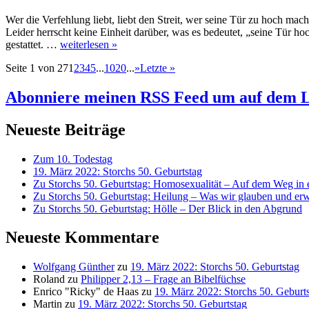
Wer die Verfehlung liebt, liebt den Streit, wer seine Tür zu hoch mac
Leider herrscht keine Einheit darüber, was es bedeutet, „seine Tür h
gestattet. …
weiterlesen »
Seite 1 von 27
1
2
3
4
5
...
10
20
...
»
Letzte »
Abonniere meinen RSS Feed
um auf dem L
Neueste Beiträge
Zum 10. Todestag
19. März 2022: Storchs 50. Geburtstag
Zu Storchs 50. Geburtstag: Homosexualität – Auf dem Weg in ei
Zu Storchs 50. Geburtstag: Heilung – Was wir glauben und erw
Zu Storchs 50. Geburtstag: Hölle – Der Blick in den Abgrund
Neueste Kommentare
Wolfgang Günther
zu
19. März 2022: Storchs 50. Geburtstag
Roland
zu
Philipper 2,13 – Frage an Bibelfüchse
Enrico "Ricky" de Haas
zu
19. März 2022: Storchs 50. Geburt
Martin
zu
19. März 2022: Storchs 50. Geburtstag