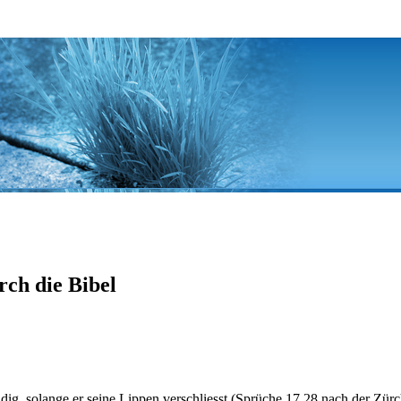
rch die Bibel
dig, solange er seine Lippen verschliesst (Sprüche 17,28 nach der Zürc