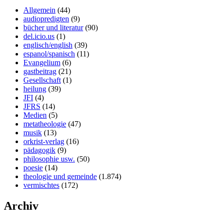
Allgemein
(44)
audiopredigten
(9)
bücher und literatur
(90)
del.icio.us
(1)
englisch/english
(39)
espanol/spanisch
(11)
Evangelium
(6)
gastbeitrag
(21)
Gesellschaft
(1)
heilung
(39)
JFI
(4)
JFRS
(14)
Medien
(5)
metatheologie
(47)
musik
(13)
orkrist-verlag
(16)
pädagogik
(9)
philosophie usw.
(50)
poesie
(14)
theologie und gemeinde
(1.874)
vermischtes
(172)
Archiv