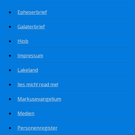
Epheserbrief
Galaterbrief
Hiob
Impressum
Lakeland
lies mich! read me!
Markusevangelium
Medien
Personenregister