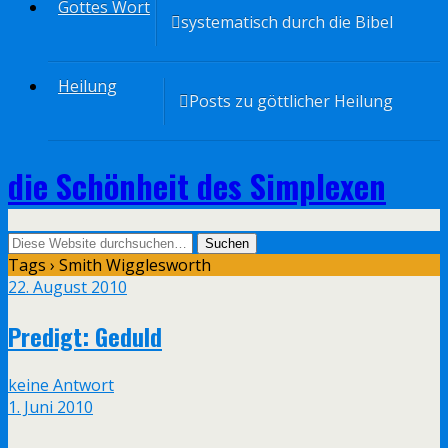
Gottes Wort
systematisch durch die Bibel
Heilung
Posts zu göttlicher Heilung
die Schönheit des Simplexen
Tags › Smith Wigglesworth
22. August 2010
Predigt: Geduld
keine Antwort
1. Juni 2010