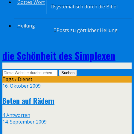
Gottes Wort
systematisch durch die Bibel
Heilung
Posts zu göttlicher Heilung
die Schönheit des Simplexen
Tags › Dienst
16. Oktober 2009
Beten auf Rädern
4 Antworten
14. September 2009