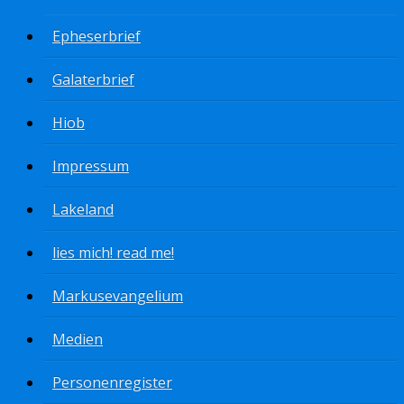
Epheserbrief
Galaterbrief
Hiob
Impressum
Lakeland
lies mich! read me!
Markusevangelium
Medien
Personenregister