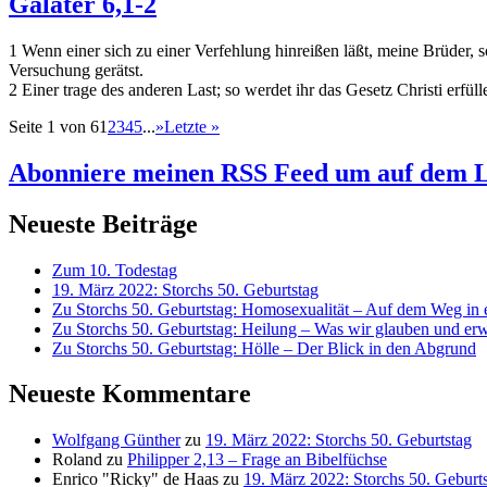
Galater 6,1-2
1 Wenn einer sich zu einer Verfehlung hinreißen läßt, meine Brüder, so
Versuchung gerätst.
2 Einer trage des anderen Last; so werdet ihr das Gesetz Christi erfül
Seite 1 von 6
1
2
3
4
5
...
»
Letzte »
Abonniere meinen RSS Feed
um auf dem L
Neueste Beiträge
Zum 10. Todestag
19. März 2022: Storchs 50. Geburtstag
Zu Storchs 50. Geburtstag: Homosexualität – Auf dem Weg in ei
Zu Storchs 50. Geburtstag: Heilung – Was wir glauben und erw
Zu Storchs 50. Geburtstag: Hölle – Der Blick in den Abgrund
Neueste Kommentare
Wolfgang Günther
zu
19. März 2022: Storchs 50. Geburtstag
Roland
zu
Philipper 2,13 – Frage an Bibelfüchse
Enrico "Ricky" de Haas
zu
19. März 2022: Storchs 50. Geburt