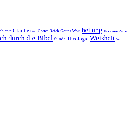
heilung
Glaube
Gottes Reich
chichte
Gottes Wort
Hermann Zaiss
Gott
ch durch die Bibel
Weisheit
Theologie
Sünde
Wunder