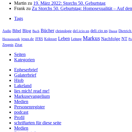
Martin
zu
19. März 2022: Storchs 50. Geburtstag
Frank
zu
Zu Storchs 50. Geburtstag: Homosexualität – Auf dem
Tags
Bücher
Bibel
Blog
deli.cio.us
del.icio.us
Dietrich
christologie
Audio
Buch
Dienst
Markus
Leben
Nachfolge
NT
jesus.de
JFRS
Kolosser
Hermeneutik
Leitung
Pr
Zitat
Zeugnis
Seiten
Kategorien
Epheserbrief
Galaterbrief
Hiob
Lakeland
lies mich! read me!
Markusevangelium
Medien
Personenregister
podcast
Profil
schriftarten für diese seite
Medien