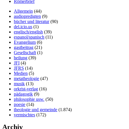
Römerbrief
Allgemein
(44)
audiopredigten
(9)
bücher und literatur
(90)
del.icio.us
(1)
englisch/english
(39)
espanol/spanisch
(11)
Evangelium
(6)
gastbeitrag
(21)
Gesellschaft
(1)
heilung
(39)
JFI
(4)
JFRS
(14)
Medien
(5)
metatheologie
(47)
musik
(13)
orkrist-verlag
(16)
pädagogik
(9)
philosophie usw.
(50)
poesie
(14)
theologie und gemeinde
(1.874)
vermischtes
(172)
Archiv