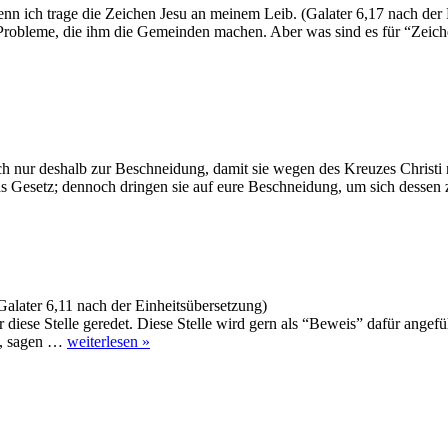
enn ich trage die Zeichen Jesu an meinem Leib. (Galater 6,17 nach der
e Probleme, die ihm die Gemeinden machen. Aber was sind es für “Zeich
ch nur deshalb zur Beschneidung, damit sie wegen des Kreuzes Christi 
 das Gesetz; dennoch dringen sie auf eure Beschneidung, um sich desse
 (Galater 6,11 nach der Einheitsübersetzung)
ese Stelle geredet. Diese Stelle wird gern als “Beweis” dafür angefüh
de, sagen …
weiterlesen »