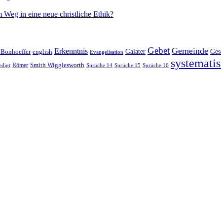
 Weg in eine neue christliche Ethik?
Gebet
Gemeinde
Erkenntnis
 Bonhoeffer
Galater
Ges
english
Evangelisation
systematis
Smith Wigglesworth
edigt
Römer
Sprüche 14
Sprüche 15
Sprüche 16