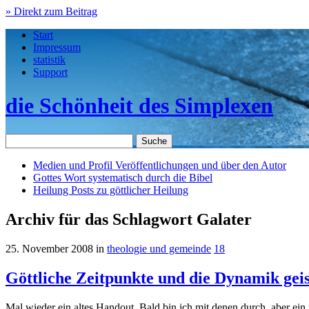
» Direkt zum Beitrag
Start
Impressum
statistik
Support
die Schönheit des Simplexen
Medien und Profil
Veröffentlichungen und über den Autor
Gottes Wort
systematisch durch die Bibel
Heilung
Posts zu göttlicher Heilung
Archiv für das Schlagwort Galater
25. November 2008
in
theologie und gemeinde
18
Göttliche Zeitpunkte und die Dynamik gei
Mal wieder ein altes Handout. Bald bin ich mit denen durch, aber ein