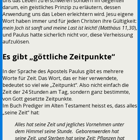
uns das Leben zu erschweren sondern im Gegenteil
darum, ein geistliches Prinzip zu erläutern, dessen
Anwendung uns das Leben erleichtern wird. Jesu eigene
Wort haben immer und für jeden Christen ihre Gültigkeit:
mein Joch ist sanft und meine Last ist leicht! (Matthäus 11,30
),
und Paulus hatte sicherlich nicht vor, diese Verheissung
aufzulösen.
Es gibt „göttliche Zeitpunkte“
In der Sprache des Apostels Paulus gibt es mehrere
Worte für Zeit. Das Wort, das er hier verwendete,
bedeutet so viel wie „Zeitpunkt“. Also nicht einfach die
Zeit der 24 Stunden am Tag, sondern ganz bestimmte,
von Gott gesetzte Zeitpunkte.
Im Buch Prediger im Alten Testament heisst es, dass alles
„seine Zeit“ hat:
Alles hat seine Zeit und jegliches Vornehmen unter
dem Himmel seine Stunde. Geborenwerden hat
seine Zeit, und Sterben hat seine Zeit; Pflanzen hat