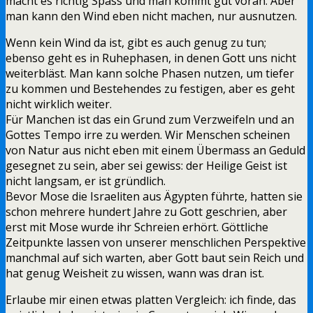
macht es richtig Spass und man kommt gut voran. Aber
man kann den Wind eben nicht machen, nur ausnutzen.
Wenn kein Wind da ist, gibt es auch genug zu tun;
ebenso geht es in Ruhephasen, in denen Gott uns nicht
weiterbläst. Man kann solche Phasen nutzen, um tiefer
zu kommen und Bestehendes zu festigen, aber es geht
nicht wirklich weiter.
Für Manchen ist das ein Grund zum Verzweifeln und an
Gottes Tempo irre zu werden. Wir Menschen scheinen
von Natur aus nicht eben mit einem Übermass an Geduld
gesegnet zu sein, aber sei gewiss: der Heilige Geist ist
nicht langsam, er ist gründlich.
Bevor Mose die Israeliten aus Ägypten führte, hatten sie
schon mehrere hundert Jahre zu Gott geschrien, aber
erst mit Mose wurde ihr Schreien erhört. Göttliche
Zeitpunkte lassen von unserer menschlichen Perspektive
manchmal auf sich warten, aber Gott baut sein Reich und
hat genug Weisheit zu wissen, wann was dran ist.
Erlaube mir einen etwas platten Vergleich: ich finde, das