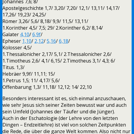
Johannes 7,6; 8/
Apostelgeschichte 1,7/ 3,20/ 7,20/ 12,1/ 13,11/ 14,17/
17,26/ 19,23/ 24,25/
Römer 3,26/ 5,6/ 8,18/ 9,9/ 11,5/ 13,11/
1.Korinther 4,5/ 7,5; 29/ 2.Korinther 6,2/ 8,14/
Galater
4,10
/
6,9f
/
Epheser
1,10
/
2,12
/
5,16
/
6,18
/
Kolosser 4,5/
1.Thessalonicher 2,17/ 5,1/ 2.Thessalonicher 2,6/
1.Timotheus 2,6/ 4,1/ 6,15/ 2.Timotheus 3,1/ 4,3; 6/
Titus. 1,3/
Hebräer 9,9f/ 11,11; 15/
1.Petrus 1,5; 11/ 4,17/ 5,6/
Offenbarung 1,3/ 11,18/ 12,12; 14/ 22,10
Besonders interessant ist es, sich einmal anzuschauen,
wie sehr Jesus sich seiner Zeiten bewusst war und auch
sein Umfeld (Johannes der Täufer und die Jünger).
Auch in der Eschatologie (der Lehre von den letzten
Dingen – Endzeitlehre) ist viel von solchen Zeitpunkten
die Rede, die über die ganze Welt kommen. Also nicht nur