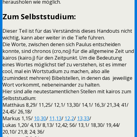
herausholen wie möglich.
Zum Selbststudium:
Dieser Teil ist für das Verständnis dieses Handouts nicht
wichtig, kann aber weiter in die Tiefe führen.
Die Worte, zwischen denen sich Paulus entscheiden
konnte, sind chronos (
cro,noj
) für die allgemeine Zeit und
kairos (
kairo.j
) für den Zeitpunkt. Um die Bedeutung
eines Wortes möglichst tief zu verstehen, ist es immer
cool, mal ein Wortstudium zu machen, also alle
(zumindest mehrere) Bibelstellen, in denen das jeweilige
Wort vorkommt, nebeneinander zu halten.
Hier sind alle neutestamentlichen Stellen mit kairos zum
Selbststudium:
Matthäus 8,29/ 11,25/ 12,1/ 13,30/ 14,1/ 16,3/ 21,34; 41/
24,45/ 26,18/
Markus 1,15/
10,30
/
11,13
/
12,2
/
13,33
/
Lukas 1,20/ 4,13/ 8,13/ 12,42; 56/ 13,1/ 18,30/ 19,44/
20,10/ 21,8; 24; 36/