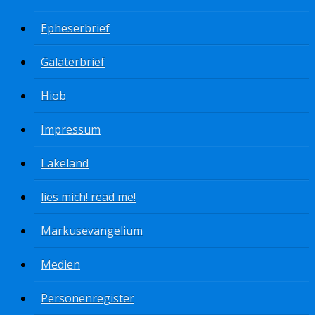
Epheserbrief
Galaterbrief
Hiob
Impressum
Lakeland
lies mich! read me!
Markusevangelium
Medien
Personenregister