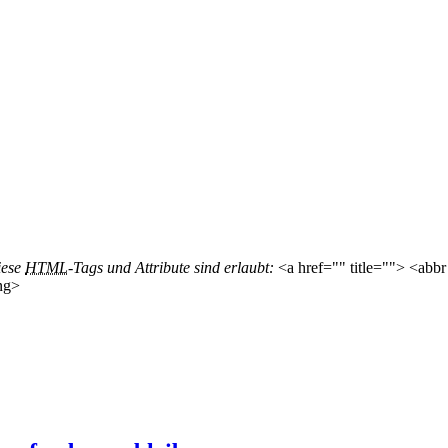
iese
HTML
-Tags und Attribute sind erlaubt:
<a href="" title=""> <abbr
ng>