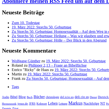
Abonniere meinen RSS Feed
um auf dem L
Neueste Beiträge
Zum 10. Todestag
19. März 2022: Storchs 50. Geburtstag
Zu Storchs 50. Geburtstag: Homosexualität – Auf dem Weg in ei
Zu Storchs 50. Geburtstag: Heilung – Was wir glauben und erw
Zu Storchs 50. Geburtstag: Hölle – Der Blick in den Abgrund
Neueste Kommentare
Wolfgang Günther
zu
19. März 2022: Storchs 50. Geburtstag
Roland
zu
Philipper 2,13 – Frage an Bibelfüchse
Enrico "Ricky" de Haas
zu
19. März 2022: Storchs 50. Geburt
Martin
zu
19. März 2022: Storchs 50. Geburtstag
Frank
zu
Zu Storchs 50. Geburtstag: Homosexualität – Auf dem
Tags
Bücher
Bibel
Blog
deli.cio.us
del.icio.us
Dietrich
christologie
Audio
Buch
Dienst
Markus
Leben
Nachfolge
NT
jesus.de
JFRS
Kolosser
Hermeneutik
Leitung
Pr
Zitat
Zeugnis