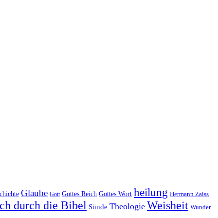
heilung
Glaube
Gottes Reich
chichte
Gottes Wort
Hermann Zaiss
Gott
ch durch die Bibel
Weisheit
Theologie
Sünde
Wunder