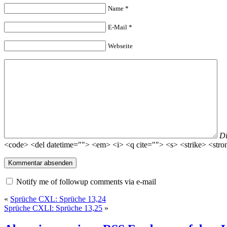
Name
*
E-Mail
*
Webseite
D
<code> <del datetime=""> <em> <i> <q cite=""> <s> <strike> <stro
Notify me of followup comments via e-mail
«
Sprüche CXL: Sprüche 13,24
Sprüche CXLI: Sprüche 13,25
»