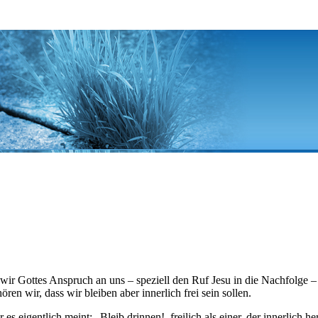
wir Gottes Anspruch an uns – speziell den Ruf Jesu in die Nachfolge – 
ören wir, dass wir bleiben aber innerlich frei sein sollen.
s eigentlich meint: „Bleib drinnen!, freilich als einer, der innerlich her