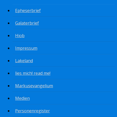
Epheserbrief
Galaterbrief
Hiob
Impressum
Lakeland
lies mich! read me!
Markusevangelium
Medien
Personenregister