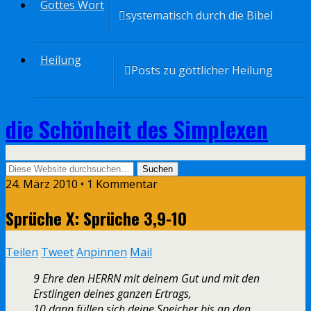
Gottes Wort
systematisch durch die Bibel
Heilung
Posts zu göttlicher Heilung
die Schönheit des Simplexen
24. März 2010 • 1 Kommentar
Sprüche X: Sprüche 3,9-10
Teilen
Tweet
Anpinnen
Mail
9 Ehre den HERRN mit deinem Gut und mit den
Erstlingen deines ganzen Ertrags,
10 dann füllen sich deine Speicher bis an den