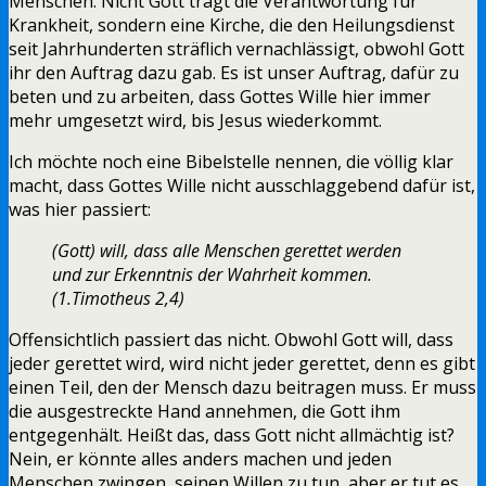
Menschen. Nicht Gott trägt die Verantwortung für
Krankheit, sondern eine Kirche, die den Heilungsdienst
seit Jahrhunderten sträflich vernachlässigt, obwohl Gott
ihr den Auftrag dazu gab. Es ist unser Auftrag, dafür zu
beten und zu arbeiten, dass Gottes Wille hier immer
mehr umgesetzt wird, bis Jesus wiederkommt.
Ich möchte noch eine Bibelstelle nennen, die völlig klar
macht, dass Gottes Wille nicht ausschlaggebend dafür ist,
was hier passiert:
(Gott) will, dass alle Menschen gerettet werden
und zur Erkenntnis der Wahrheit kommen.
(1.Timotheus 2,4)
Offensichtlich passiert das nicht. Obwohl Gott will, dass
jeder gerettet wird, wird nicht jeder gerettet, denn es gibt
einen Teil, den der Mensch dazu beitragen muss. Er muss
die ausgestreckte Hand annehmen, die Gott ihm
entgegenhält. Heißt das, dass Gott nicht allmächtig ist?
Nein, er könnte alles anders machen und jeden
Menschen zwingen, seinen Willen zu tun, aber er tut es