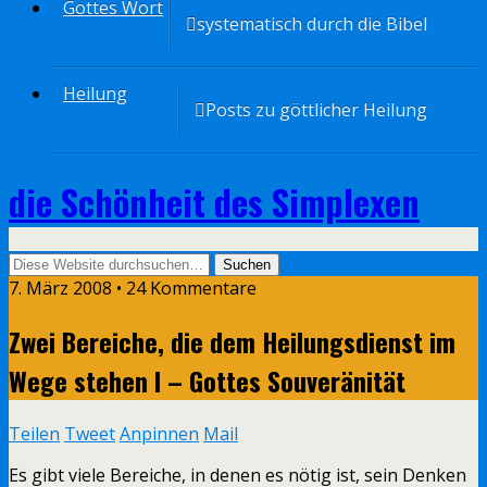
Gottes Wort
systematisch durch die Bibel
Heilung
Posts zu göttlicher Heilung
die Schönheit des Simplexen
7. März 2008 • 24 Kommentare
Zwei Bereiche, die dem Heilungsdienst im
Wege stehen I – Gottes Souveränität
Teilen
Tweet
Anpinnen
Mail
Es gibt viele Bereiche, in denen es nötig ist, sein Denken