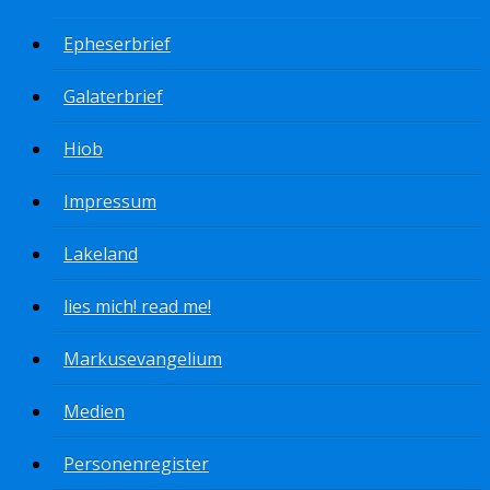
Epheserbrief
Galaterbrief
Hiob
Impressum
Lakeland
lies mich! read me!
Markusevangelium
Medien
Personenregister