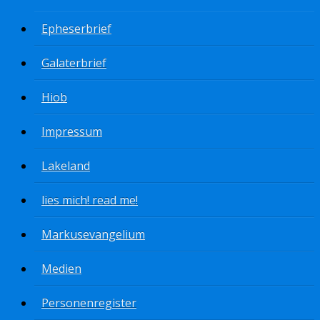
Epheserbrief
Galaterbrief
Hiob
Impressum
Lakeland
lies mich! read me!
Markusevangelium
Medien
Personenregister