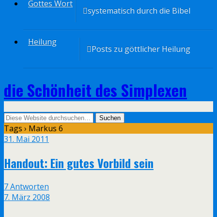
Gottes Wort
systematisch durch die Bibel
Heilung
Posts zu göttlicher Heilung
die Schönheit des Simplexen
Tags › Markus 6
31. Mai 2011
Handout: Ein gutes Vorbild sein
7 Antworten
7. März 2008