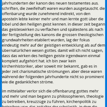
jahrhunderten der kanon des neuen testamentes aus.
schriften, die zweifelhaft waren wurden ausgetauscht. die
offenbarung wurde zunehmend indirekt, von den
aposteln lebte keiner mehr und man lernte gott über die
bibel und den heiligen geist kennen. in dieser zeit begann
das geisteswirken zu verflachen und spätestens als nach
der fertigstellung des kanons die grossen theologischen
grundwahrheiten etabliert wurden, lag der fokus
eindeutig mehr auf der geistigen entwicklung als auf dem
übernatürlichen wesen gottes. damit will ich nicht sagen,
dass das wirken des heiligen geiste irgendwann einmal
komplett aufgehört hat. ich bin zwar kein
kirchenhistoriker, aber soweit mir bekannt, gab es in
jeder zeit charismatische strömungen. aber diese waren
während der folgenden jahrhunderte nicht so prominent
wie die gedanklichen ströme.
im mittelalter verlor sich die offenbarung gottes mehr
und mehr und man begann zu philosophieren, theologie
zu betreiben, kreuzzüge zu führen, kirchenpolitik zu
betreiben usw. das zeitalter der scholastik, in dem die