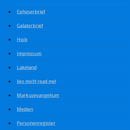
Epheserbrief
Galaterbrief
Hiob
Impressum
Lakeland
lies mich! read me!
Markusevangelium
Medien
Personenregister