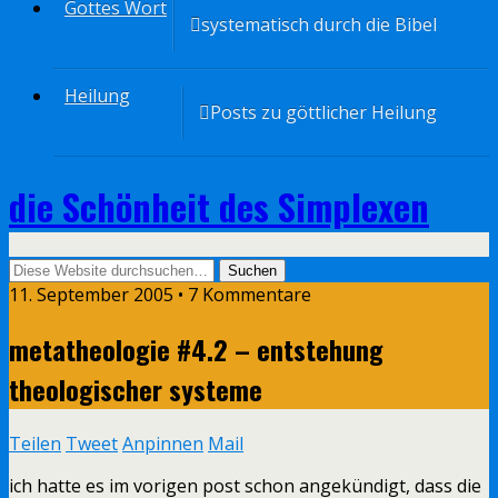
Gottes Wort
systematisch durch die Bibel
Heilung
Posts zu göttlicher Heilung
die Schönheit des Simplexen
11. September 2005 • 7 Kommentare
metatheologie #4.2 – entstehung
theologischer systeme
Teilen
Tweet
Anpinnen
Mail
ich hatte es im vorigen post schon angekündigt, dass die