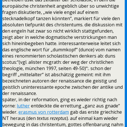
europäische christenheit angeblich über so unwichtige
fragen diskutierte, „wie viele engel auf einem
stecknadelkopf tanzen könnten“, markiert für viele den
absoluten tiefpunkt des christentums. die diskussion mit
den engeln hat zwar so nicht wirklich stattgefunden,
zeigt aber in welche dogmatische verstrickungen man
sich hineinbegeben hatte. interessanterweise leitet sich
das englische wort für „dummkopf“ (dunce) vom namen
eines renommierten scholastischen denkers ab: duns
scotus:“(vgl. alister mcgrath: der weg der christlichen
theologie, münchen 1997, seiten 49-50)“:. schon der
begriff „mittelalter“ ist abschätzig gemeint: mit ihm
bezeichneten autoren der renaissance die geistig und
geistlich uninteressante epoche zwischen der antike und
der renaissance.
später, in der reformation, ging es wieder richtig nach
vorne:
luther
entdeckte die errettung „ganz aus gnade“
wieder.
erasmus von rotterdam
gab das erste griechiche
NT heraus (den
textus rezeptus
). auf einmal kam wieder
bewegung in das christentum, gottes offenbarung nahm