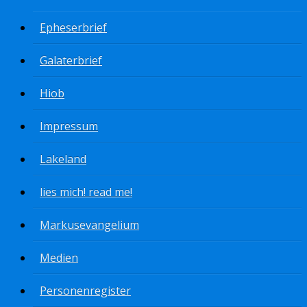
Epheserbrief
Galaterbrief
Hiob
Impressum
Lakeland
lies mich! read me!
Markusevangelium
Medien
Personenregister