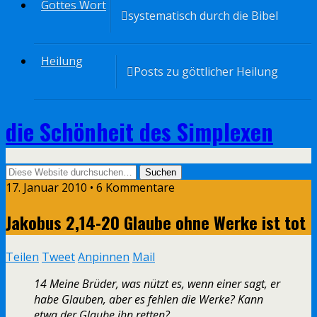
Gottes Wort
systematisch durch die Bibel
Heilung
Posts zu göttlicher Heilung
die Schönheit des Simplexen
17. Januar 2010 • 6 Kommentare
Jakobus 2,14-20 Glaube ohne Werke ist tot
Teilen
Tweet
Anpinnen
Mail
14 Meine Brüder, was nützt es, wenn einer sagt, er
habe Glauben, aber es fehlen die Werke? Kann
etwa der Glaube ihn retten?