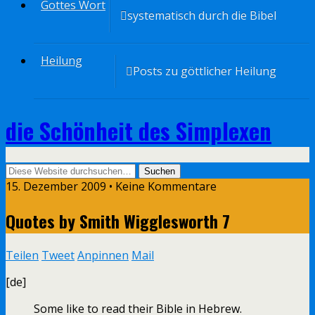
Gottes Wort
systematisch durch die Bibel
Heilung
Posts zu göttlicher Heilung
die Schönheit des Simplexen
15. Dezember 2009 • Keine Kommentare
Quotes by Smith Wigglesworth 7
Teilen
Tweet
Anpinnen
Mail
[de]
Some like to read their Bible in Hebrew.