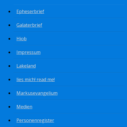
Epheserbrief
Galaterbrief
Hiob
Impressum
Lakeland
lies mich! read me!
Markusevangelium
Medien
Personenregister