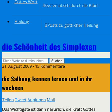
Gottes Wort
systematisch durch die Bibel
Heilung
Posts zu göttlicher Heilung
die Schönheit des Simplexen
31. August 2009 • 15 Kommentare
die Salbung kennen lernen und in ihr
wachsen
Teilen
Tweet
Anpinnen
Mail
Das Wichtigste ist dann narürlich, die Kraft Gottes