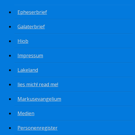
Epheserbrief
Galaterbrief
Hiob
Impressum
Lakeland
lies mich! read me!
Markusevangelium
Medien
Personenregister