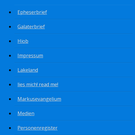
Epheserbrief
Galaterbrief
Hiob
Impressum
Lakeland
lies mich! read me!
Markusevangelium
Medien
Personenregister