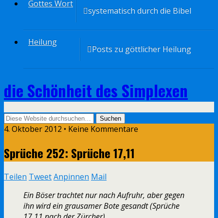
Gottes Wort
systematisch durch die Bibel
Heilung
Posts zu göttlicher Heilung
die Schönheit des Simplexen
4. Oktober 2012 • Keine Kommentare
Sprüche 252: Sprüche 17,11
Teilen
Tweet
Anpinnen
Mail
Ein Böser trachtet nur nach Aufruhr, aber gegen
ihn wird ein grausamer Bote gesandt (Sprüche
17,11 nach der Zürcher).