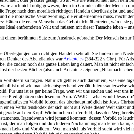
Menschheit, oder präziser gesagt: So alt wie die Menschheit nach dem S
wäre auch nicht nötig gewesen, denn im Grunde sollte der Mensch ohn
ie Frage nach dem moralisch richtigen Handeln überflüssig ist und auch,
 und die moralische Verantwortung, die er übernehmen muss, macht d
s: Hätten die ersten Menschen das Gebot nicht übertreten, wären sie ga
ttes Ideal entfremdeten Welt und müssen mit dieser Tatsache leben – 
mit einem berühmten Satz zum Ausdruck gebracht: Der Mensch ist zur Fre
die Überlegungen zum richtigen Handeln sehr alt. Sie finden ihren Nied
schen Denker des Abendlandes war
Aristoteles
(384-322 v.Chr.). Für Aris
fgabe, die zudem noch das ganze Leben lang dauert. Man ist nicht einfa
lbst der besten Bücher (also auch Aristoteles eigener „Nikomachischen E
n Vorbildern zu folgen. Natürlich geht er auch darauf ein, was eine tug
haft ist und wie man sich entsprechend verhält. Interessanterweise wirf
bild. Für uns ist es gar keine Frage, wen wir uns suchen und wer uns
ie diese Predigt hören oder lesen am Arm: WWJD – what would Jesus do?
gendhaftesten Vorbild folgen, das überhaupt möglich ist: Jesus Christu
 einen Verhaltenskodex der sich nicht auf Werte dieser Welt stützt und 
ernt gerade auf den Kopf. Wir brauchen ein Vorbild, dass den Weg berei
n Testamentes. Irgendwann wird jemand kommen, dessen Vorbild so leuch
on ist, der man folgen und durch deren Nachahmung man lernen kann, si
 nach Leit- und Vorbildern. Wen man sich als Vorbild sucht wird viel m