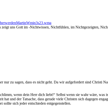
tlicherwerdenMartinWmin3s23.wma
ten zeigt uns Gott im -Nichtwissen, Nichtfühlen, im Nichtgezeigten, Ni
mer nur zu sagen, dass es nicht geht. Da wir aufgefordert sind Christi 
ch schlimm, wenn dein Herr dich liebt!“ Selbst wenn sie wahr wäre, was
hat und der Tatsache, dass gerade viele Christen sich dagegen engagie
i sollte sich jeder entschieden entgegenstellen.