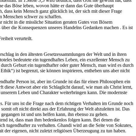
ündenfall. In
1.Mose 3,5
wird deutlich, dass Gott nie gewollt hat, dass
e das Böse leben, wovon hätte er dann das Gute überhaupt
 dass kein Mensch ganz glücklich ist, der sich mit dieser Frage
em Menschen schwer zu schaffen.
r nicht in die missliche Situation geraten Gutes von Bösem
uns über die Konsequenzen unseres Handelns Gedanken machen . Es ist
iheit verurteilt.
erschlag in den ältesten Gesetzessammlungen der Welt und in ihren
toteles bedeutete ein tugendhaftes Leben, ein exzellenter Mensch zu
ch durch Geburt ein tugendhafter oder guter Mensch, man wird es durch
thik“) ist begrenzt, sie können inspirieren, entheben uns aber nicht
endhafte Person ist, aber im Grunde ist das für einen Philosophen ein
t diese Antwort aber ein Schlaglicht darauf, wie man als Christ lernt,
 in unserem Leben und Charakter weiterbringen kann. Die modernste
s. Für uns ist die Frage nach dem richtigen Verhalten im Grunde noch
somit oft nicht direkt aus der Erfahrung der Welt abzuleiten ist. Das
ts gegangen ist und uns helfen kann, ihn ebenso zu gehen.
tend ist, dass man ihm bedenkenlos folgen kann. Bei denen die
ch tugendhafter zu verhalten. Ghandi wird an die Seite von Sokrates,
it der eigenen, nicht zuletzt religiösen Überzeugung zu tun haben.