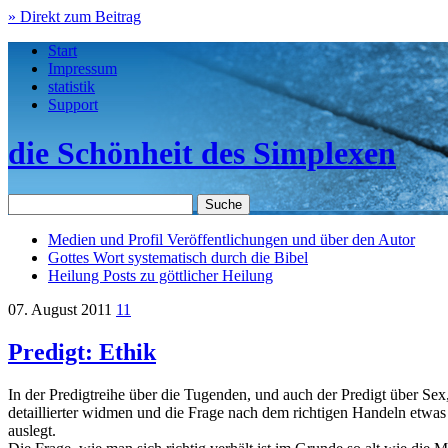
» Direkt zum Beitrag
Start
Impressum
statistik
Support
die Schönheit des Simplexen
Medien und Profil
Veröffentlichungen und über den Autor
Gottes Wort
systematisch durch die Bibel
Heilung
Posts zu göttlicher Heilung
07. August 2011
11
Predigt: Ethik
In der Predigtreihe über die Tugenden, und auch der Predigt über S
detaillierter widmen und die Frage nach dem richtigen Handeln etwa
auslegt.