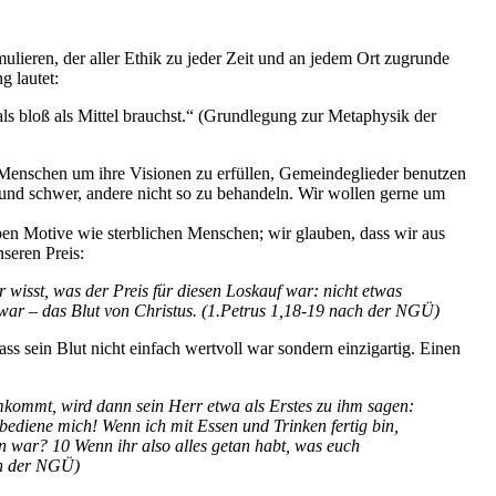
ulieren, der aller Ethik zu jeder Zeit und an jedem Ort zugrunde
g lautet:
als bloß als Mittel brauchst.“ (Grundlegung zur Metaphysik der
 Menschen um ihre Visionen zu erfüllen, Gemeindeglieder benutzen
 und schwer, andere nicht so zu behandeln. Wir wollen gerne um
lben Motive wie sterblichen Menschen; wir glauben, dass wir aus
seren Preis:
r wisst, was der Preis für diesen Loskauf war: nicht etwas
 war – das Blut von Christus. (1.Petrus 1,18-19 nach der NGÜ)
ass sein Blut nicht einfach wertvoll war sondern einzigartig. Einen
mkommt, wird dann sein Herr etwa als Erstes zu ihm sagen:
bediene mich! Wenn ich mit Essen und Trinken fertig bin,
en war? 10 Wenn ihr also alles getan habt, was euch
ach der NGÜ)