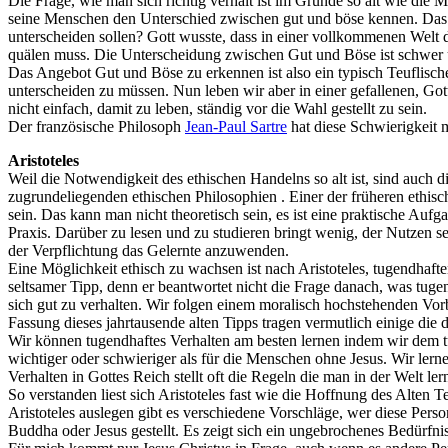
Die Frage, wie man sich richtig verhält ist im Grunde so alt wie die 
seine Menschen den Unterschied zwischen gut und böse kennen. Das 
unterscheiden sollen? Gott wusste, dass in einer vollkommenen Welt d
quälen muss. Die Unterscheidung zwischen Gut und Böse ist schwer
Das Angebot Gut und Böse zu erkennen ist also ein typisch Teuflische
unterscheiden zu müssen. Nun leben wir aber in einer gefallenen, Go
nicht einfach, damit zu leben, ständig vor die Wahl gestellt zu sein.
Der französische Philosoph
Jean-Paul Sartre
hat diese Schwierigkeit 
Aristoteles
Weil die Notwendigkeit des ethischen Handelns so alt ist, sind auch 
zugrundeliegenden ethischen Philosophien . Einer der früheren ethi
sein. Das kann man nicht theoretisch sein, es ist eine praktische Au
Praxis. Darüber zu lesen und zu studieren bringt wenig, der Nutzen se
der Verpflichtung das Gelernte anzuwenden.
Eine Möglichkeit ethisch zu wachsen ist nach Aristoteles, tugendhafte
seltsamer Tipp, denn er beantwortet nicht die Frage danach, was tugend
sich gut zu verhalten. Wir folgen einem moralisch hochstehenden Vor
Fassung dieses jahrtausende alten Tipps tragen vermutlich einige d
Wir können tugendhaftes Verhalten am besten lernen indem wir dem tu
wichtiger oder schwieriger als für die Menschen ohne Jesus. Wir lernen
Verhalten in Gottes Reich stellt oft die Regeln die man in der Welt l
So verstanden liest sich Aristoteles fast wie die Hoffnung des Alte
Aristoteles auslegen gibt es verschiedene Vorschläge, wer diese Pers
Buddha oder Jesus gestellt. Es zeigt sich ein ungebrochenes Bedürfnis