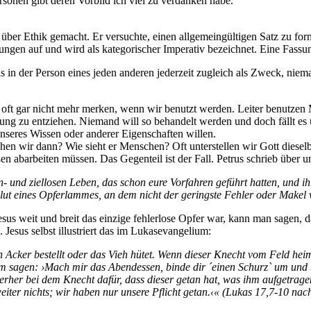
sonen gibt deren Vorbild ich viel zu verdanken habe.
über Ethik gemacht. Er versuchte, einen allgemeingültigen Satz zu form
ungen auf und wird als kategorischer Imperativ bezeichnet. Eine Fassun
s in der Person eines jeden anderen jederzeit zugleich als Zweck, niem
oft gar nicht mehr merken, wenn wir benutzt werden. Leiter benutzen
tung zu entziehen. Niemand will so behandelt werden und doch fällt es
unseres Wissen oder anderer Eigenschaften willen.
ehen wir dann? Wie sieht er Menschen? Oft unterstellen wir Gott diese
abarbeiten müssen. Das Gegenteil ist der Fall. Petrus schrieb über un
n- und ziellosen Leben, das schon eure Vorfahren geführt hatten, und ih
Blut eines Opferlammes, an dem nicht der geringste Fehler oder Makel
esus weit und breit das einzige fehlerlose Opfer war, kann man sagen, d
Jesus selbst illustriert das im Lukasevangelium:
Acker bestellt oder das Vieh hütet. Wenn dieser Knecht vom Feld hei
hm sagen: ›Mach mir das Abendessen, binde dir ´einen Schurz` um und 
terher bei dem Knecht dafür, dass dieser getan hat, was ihm aufgetrag
weiter nichts; wir haben nur unsere Pflicht getan.‹« (Lukas 17,7-10 n