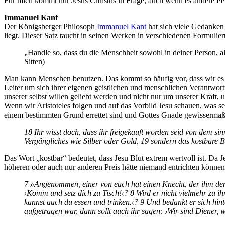
Für mich kommt nur Jesus Christus in Frage, auch wenn es andere Per
Immanuel Kant
Der Königsberger Philosoph
Immanuel Kant
hat sich viele Gedanken 
liegt. Dieser Satz taucht in seinen Werken in verschiedenen Formulier
„Handle so, dass du die Menschheit sowohl in deiner Person, al
Sitten)
Man kann Menschen benutzen. Das kommt so häufig vor, dass wir es 
Leiter um sich ihrer eigenen geistlichen und menschlichen Verantwor
unserer selbst willen geliebt werden und nicht nur um unserer Kraft, 
Wenn wir Aristoteles folgen und auf das Vorbild Jesu schauen, was s
einem bestimmten Grund errettet sind und Gottes Gnade gewissermaßen 
18 Ihr wisst doch, dass ihr freigekauft worden seid von dem sin
Vergängliches wie Silber oder Gold, 19 sondern das kostbare 
Das Wort „kostbar“ bedeutet, dass Jesu Blut extrem wertvoll ist. Da J
höheren oder auch nur anderen Preis hätte niemand entrichten können. 
7 »Angenommen, einer von euch hat einen Knecht, der ihm den 
›Komm und setz dich zu Tisch!‹? 8 Wird er nicht vielmehr zu i
kannst auch du essen und trinken.‹? 9 Und bedankt er sich hin
aufgetragen war, dann sollt auch ihr sagen: ›Wir sind Diener, 