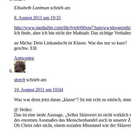
Elisabeth Lantman
schrieb am
8. August 2011 um 19:35
http://www.mediafire.com/file/lyirfrj90xm73um/wwjdoogeis
Ich finde, aber ich bin nicht der Maßstab: Das richtige Verhal
an Micha: Dein Linkandacht ist Klasse. War das nur so kurz?
geschw. Elli
Antworten
storch
schrieb am
10. August 2011 um 10:04
Was war denn jetzt daran „klasse“? Ist mir echt zu einfach, im
@ Heiko:
Das ist eine steile Aussage, „Selbst Sklaverei ist nicht wirkli
des enormen Ausmaßes das Menschenhandel auch in unserer Zeit 
Ob Christ oder nicht, einem sozialen Missstand wie der Sklavere