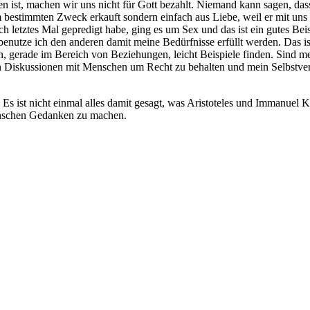
gen ist, machen wir uns nicht für Gott bezahlt. Niemand kann sagen, d
em bestimmten Zweck erkauft sondern einfach aus Liebe, weil er mit un
ch letztes Mal gepredigt habe, ging es um Sex und das ist ein gutes B
enutze ich den anderen damit meine Bedürfnisse erfüllt werden. Das ist
an, gerade im Bereich von Beziehungen, leicht Beispiele finden. Sind m
ch Diskussionen mit Menschen um Recht zu behalten und mein Selbstver
. Es ist nicht einmal alles damit gesagt, was Aristoteles und Immanuel 
enschen Gedanken zu machen.