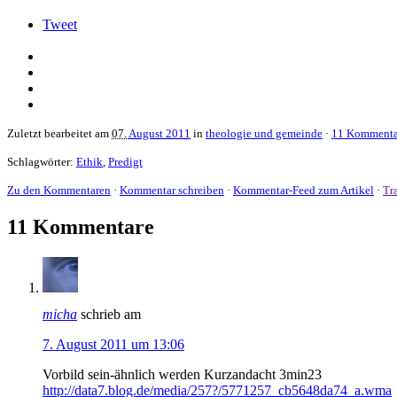
Tweet
Zuletzt bearbeitet am
07.
August 2011
in
theologie und gemeinde
·
11 Kommenta
Schlagwörter:
Ethik
,
Predigt
Zu den Kommentaren
·
Kommentar schreiben
·
Kommentar-Feed zum Artikel
·
Tr
11 Kommentare
micha
schrieb am
7. August 2011 um 13:06
Vorbild sein-ähnlich werden Kurzandacht 3min23
http://data7.blog.de/media/257?/5771257_cb5648da74_a.wma