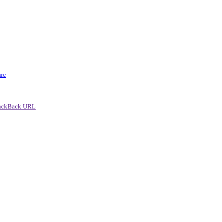
re
ackBack URL