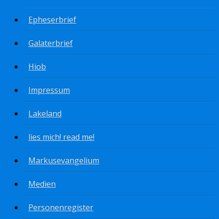
Epheserbrief
Galaterbrief
Hiob
Impressum
Lakeland
lies mich! read me!
Markusevangelium
Medien
Personenregister