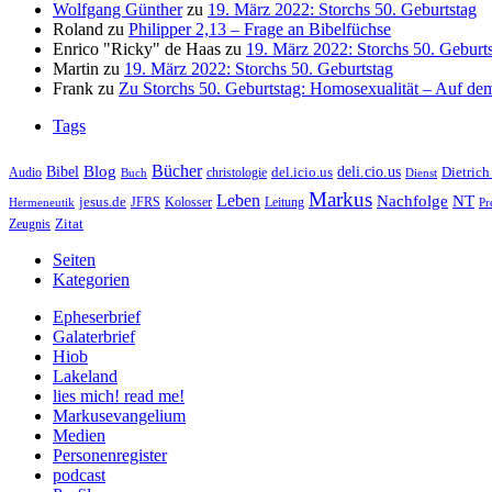
Wolfgang Günther
zu
19. März 2022: Storchs 50. Geburtstag
Roland
zu
Philipper 2,13 – Frage an Bibelfüchse
Enrico "Ricky" de Haas
zu
19. März 2022: Storchs 50. Geburt
Martin
zu
19. März 2022: Storchs 50. Geburtstag
Frank
zu
Zu Storchs 50. Geburtstag: Homosexualität – Auf dem
Tags
Bücher
Bibel
Blog
deli.cio.us
del.icio.us
Dietrich
christologie
Audio
Buch
Dienst
Markus
Leben
Nachfolge
NT
jesus.de
JFRS
Kolosser
Hermeneutik
Leitung
Pr
Zitat
Zeugnis
Seiten
Kategorien
Epheserbrief
Galaterbrief
Hiob
Lakeland
lies mich! read me!
Markusevangelium
Medien
Personenregister
podcast