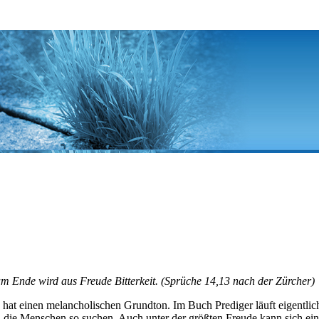
m Ende wird aus Freude Bitterkeit. (Sprüche 14,13 nach der Zürcher)
t einen melancholischen Grundton. Im Buch Prediger läuft eigentlich all
de, die Menschen so suchen. Auch unter der größten Freude kann sich ein