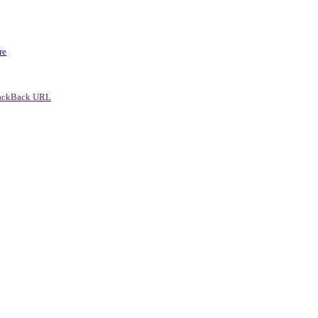
re
ackBack URL