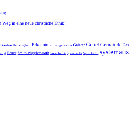
stag
 Weg in eine neue christliche Ethik?
Gebet
Gemeinde
Erkenntnis
 Bonhoeffer
Galater
Ges
english
Evangelisation
systematis
Smith Wigglesworth
edigt
Römer
Sprüche 14
Sprüche 15
Sprüche 16