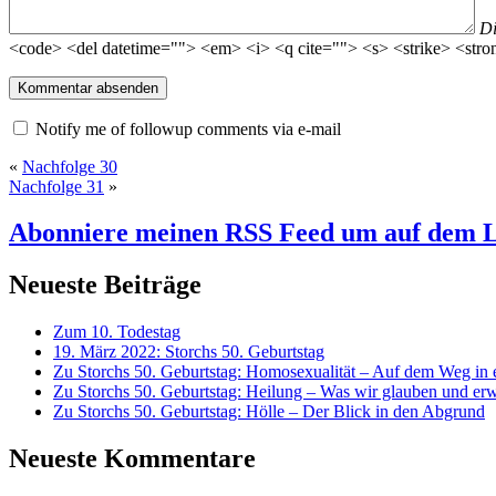
D
<code> <del datetime=""> <em> <i> <q cite=""> <s> <strike> <stro
Notify me of followup comments via e-mail
«
Nachfolge 30
Nachfolge 31
»
Abonniere meinen RSS Feed
um auf dem L
Neueste Beiträge
Zum 10. Todestag
19. März 2022: Storchs 50. Geburtstag
Zu Storchs 50. Geburtstag: Homosexualität – Auf dem Weg in ei
Zu Storchs 50. Geburtstag: Heilung – Was wir glauben und erw
Zu Storchs 50. Geburtstag: Hölle – Der Blick in den Abgrund
Neueste Kommentare