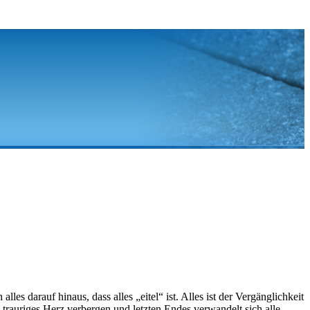
es darauf hinaus, dass alles „eitel“ ist. Alles ist der Vergänglichkeit
 trauriges Herz verbergen und letzten Endes verwandelt sich alle