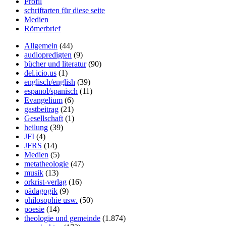
Profil
schriftarten für diese seite
Medien
Römerbrief
Allgemein
(44)
audiopredigten
(9)
bücher und literatur
(90)
del.icio.us
(1)
englisch/english
(39)
espanol/spanisch
(11)
Evangelium
(6)
gastbeitrag
(21)
Gesellschaft
(1)
heilung
(39)
JFI
(4)
JFRS
(14)
Medien
(5)
metatheologie
(47)
musik
(13)
orkrist-verlag
(16)
pädagogik
(9)
philosophie usw.
(50)
poesie
(14)
theologie und gemeinde
(1.874)