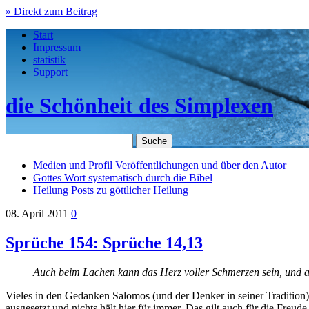
» Direkt zum Beitrag
Start
Impressum
statistik
Support
die Schönheit des Simplexen
Medien und Profil
Veröffentlichungen und über den Autor
Gottes Wort
systematisch durch die Bibel
Heilung
Posts zu göttlicher Heilung
08. April 2011
0
Sprüche 154: Sprüche 14,13
Auch beim Lachen kann das Herz voller Schmerzen sein, und a
Vieles in den Gedanken Salomos (und der Denker in seiner Tradition) ha
ausgesetzt und nichts hält hier für immer. Das gilt auch für die Freu