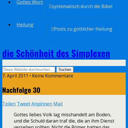
Gottes Wort
systematisch durch die Bibel
Heilung
Posts zu göttlicher Heilung
die Schönheit des Simplexen
7. April 2011 • Keine Kommentare
Nachfolge 30
Teilen
Tweet
Anpinnen
Mail
Gottes liebes Volk lag misshandelt am Boden,
und die Schuld daran traf die, die an ihm Dienst
versehen sollten. Nicht die Römer hatten das