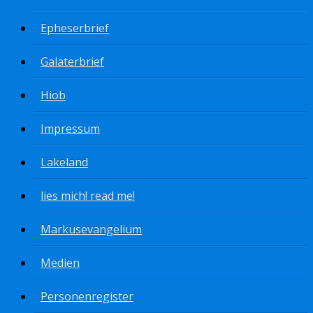
Epheserbrief
Galaterbrief
Hiob
Impressum
Lakeland
lies mich! read me!
Markusevangelium
Medien
Personenregister