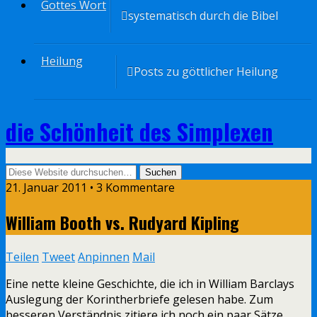
Gottes Wort
systematisch durch die Bibel
Heilung
Posts zu göttlicher Heilung
die Schönheit des Simplexen
21. Januar 2011 • 3 Kommentare
William Booth vs. Rudyard Kipling
Teilen
Tweet
Anpinnen
Mail
Eine nette kleine Geschichte, die ich in William Barclays
Auslegung der Korintherbriefe gelesen habe. Zum
besseren Verständnis zitiere ich noch ein paar Sätze