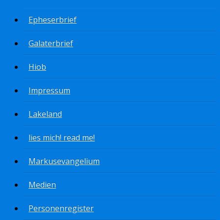
Epheserbrief
Galaterbrief
Hiob
Impressum
Lakeland
lies mich! read me!
Markusevangelium
Medien
Personenregister