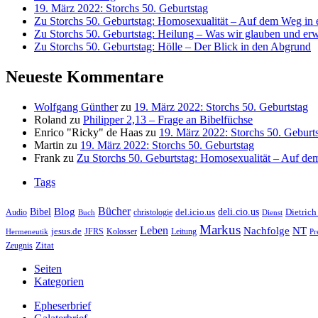
19. März 2022: Storchs 50. Geburtstag
Zu Storchs 50. Geburtstag: Homosexualität – Auf dem Weg in ei
Zu Storchs 50. Geburtstag: Heilung – Was wir glauben und erw
Zu Storchs 50. Geburtstag: Hölle – Der Blick in den Abgrund
Neueste Kommentare
Wolfgang Günther
zu
19. März 2022: Storchs 50. Geburtstag
Roland
zu
Philipper 2,13 – Frage an Bibelfüchse
Enrico "Ricky" de Haas
zu
19. März 2022: Storchs 50. Geburt
Martin
zu
19. März 2022: Storchs 50. Geburtstag
Frank
zu
Zu Storchs 50. Geburtstag: Homosexualität – Auf dem
Tags
Bücher
Bibel
Blog
deli.cio.us
del.icio.us
Dietrich
christologie
Audio
Buch
Dienst
Markus
Leben
Nachfolge
NT
jesus.de
JFRS
Kolosser
Hermeneutik
Leitung
Pr
Zitat
Zeugnis
Seiten
Kategorien
Epheserbrief