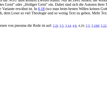
n die NGÜ lässt keinem Zweifel Raum. Nur an zwei Stellen, die wirklic
s Geist“ oder „Heiliger Geist“ ein. Dabei sind sich die Autoren ihrer T
e Variante erwähnt ist. In
6,18
(wo man beim besten Willen keinen Gotte
ch, dem Leser so viel Theologie und so wenig Text zu geben. Mehr Tex
in denen von pneuma die Rede ist auf:
3,2f
;
3,5
;
3,14
;
4,6
; 4,29;
5,5
;
5,16ff
;
5,22