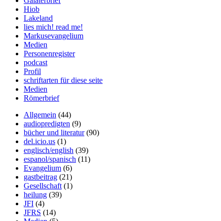
Galaterbrief
Hiob
Lakeland
lies mich! read me!
Markusevangelium
Medien
Personenregister
podcast
Profil
schriftarten für diese seite
Medien
Römerbrief
Allgemein
(44)
audiopredigten
(9)
bücher und literatur
(90)
del.icio.us
(1)
englisch/english
(39)
espanol/spanisch
(11)
Evangelium
(6)
gastbeitrag
(21)
Gesellschaft
(1)
heilung
(39)
JFI
(4)
JFRS
(14)