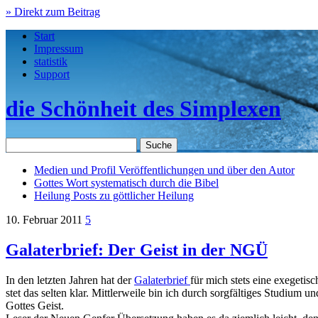
» Direkt zum Beitrag
Start
Impressum
statistik
Support
die Schönheit des Simplexen
Medien und Profil
Veröffentlichungen und über den Autor
Gottes Wort
systematisch durch die Bibel
Heilung
Posts zu göttlicher Heilung
10. Februar 2011
5
Galaterbrief: Der Geist in der NGÜ
In den letzten Jahren hat der
Galaterbrief
für mich stets eine exegeti
stet das selten klar. Mittlerweile bin ich durch sorgfältiges Studiu
Gottes Geist.