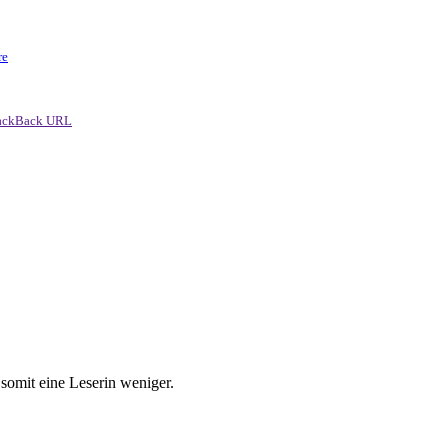
re
ackBack URL
u somit eine Leserin weniger.