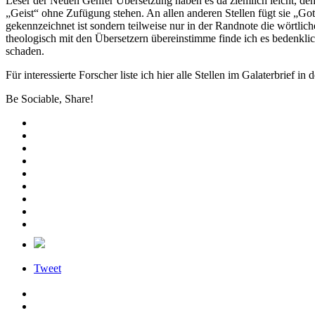
Leser der Neuen Genfer Übersetzung haben es da ziemlich leicht, den
„Geist“ ohne Zufügung stehen. An allen anderen Stellen fügt sie „Gotte
gekennzeichnet ist sondern teilweise nur in der Randnote die wörtlich
theologisch mit den Übersetzern übereinstimme finde ich es bedenkli
schaden.
Für interessierte Forscher liste ich hier alle Stellen im Galaterbrief 
Be Sociable, Share!
Tweet