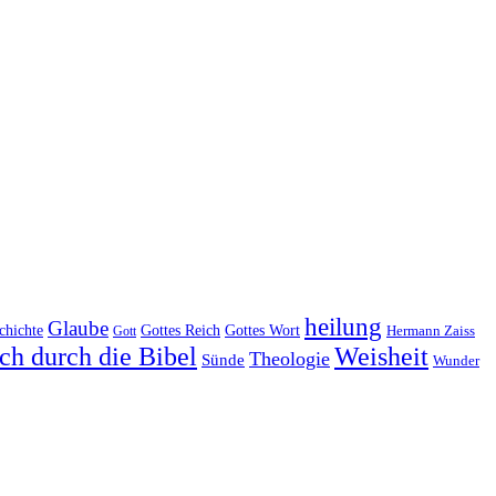
heilung
Glaube
Gottes Reich
chichte
Gottes Wort
Hermann Zaiss
Gott
ch durch die Bibel
Weisheit
Theologie
Sünde
Wunder