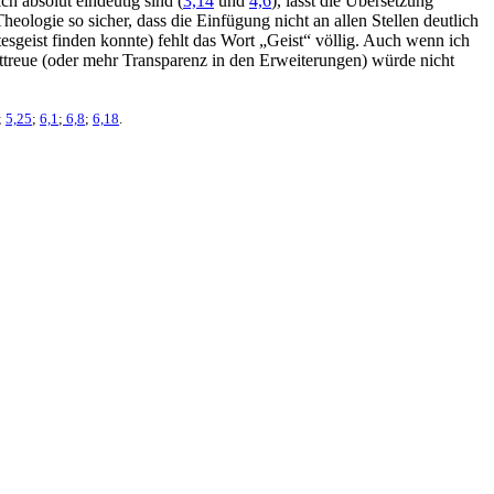
h absolut eindeutig sind (
3,14
und
4,6
), lässt die Übersetzung
heologie so sicher, dass die Einfügung nicht an allen Stellen deutlich
sgeist finden konnte) fehlt das Wort „Geist“ völlig. Auch wenn ich
ttreue (oder mehr Transparenz in den Erweiterungen) würde nicht
;
5,25
;
6,1
;
6,8
;
6,18
.