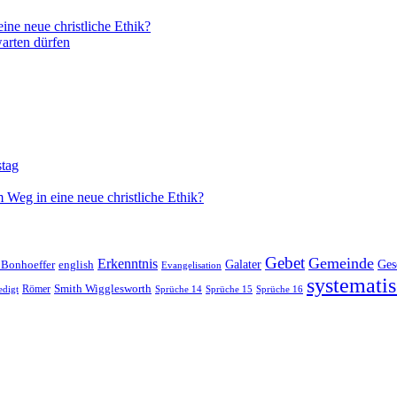
ne neue christliche Ethik?
arten dürfen
stag
 Weg in eine neue christliche Ethik?
Gebet
Gemeinde
Erkenntnis
 Bonhoeffer
Galater
Ges
english
Evangelisation
systematis
Smith Wigglesworth
edigt
Römer
Sprüche 14
Sprüche 15
Sprüche 16