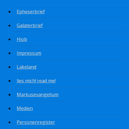
Epheserbrief
Galaterbrief
Hiob
Impressum
Lakeland
lies mich! read me!
Markusevangelium
Medien
Personenregister