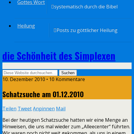
Gottes Wort
systematisch durch die Bibel
Heilung
Posts zu göttlicher Heilung
die Schönheit des Simplexen
10. Dezember 2010 • 10 Kommentare
Schatzsuche am 01.12.2010
Teilen
Tweet
Anpinnen
Mail
Bei der heutigen Schatzsuche hatten wir eine Menge an
Hinweisen, die uns mal wieder zum „Alleecenter“ führten.
Wir waren noch nicht weit gekommen, als uns in einem