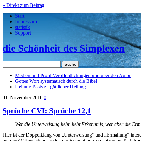
» Direkt zum Beitrag
Start
Impressum
statistik
Support
die Schönheit des Simplexen
Medien und Profil
Veröffentlichungen und über den Autor
Gottes Wort
systematisch durch die Bibel
Heilung
Posts zu göttlicher Heilung
01. November 2010
0
Sprüche CVI: Sprüche 12,1
Wer die Unterweisung liebt, liebt Erkenntnis, wer aber die Er
Hier ist der Doppelklang von „Unterweisung“ und „Ermahung“ interes
werden? Offensichtlich jeder, der Erkenntnis zu schätzen weiß. Tatsä