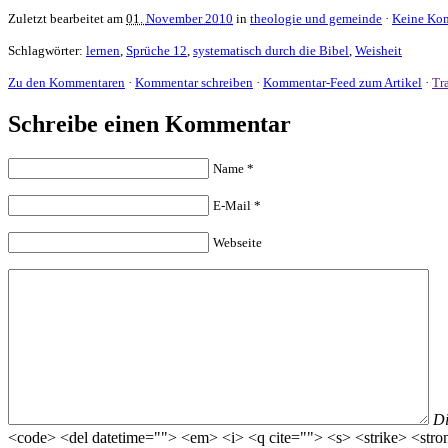
Zuletzt bearbeitet am
01.
November 2010
in
theologie und gemeinde
·
Keine Ko
Schlagwörter:
lernen
,
Sprüche 12
,
systematisch durch die Bibel
,
Weisheit
Zu den Kommentaren
·
Kommentar schreiben
·
Kommentar-Feed zum Artikel
·
Tr
Schreibe einen Kommentar
Name
*
E-Mail
*
Webseite
D
<code> <del datetime=""> <em> <i> <q cite=""> <s> <strike> <stro