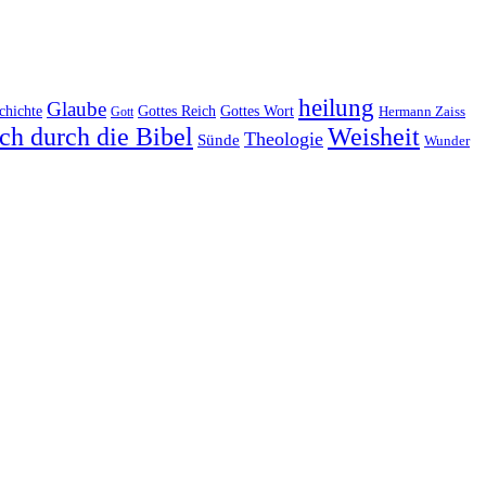
heilung
Glaube
Gottes Reich
chichte
Gottes Wort
Hermann Zaiss
Gott
ch durch die Bibel
Weisheit
Theologie
Sünde
Wunder