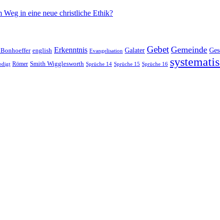
 Weg in eine neue christliche Ethik?
Gebet
Gemeinde
Erkenntnis
 Bonhoeffer
Galater
Ges
english
Evangelisation
systematis
Smith Wigglesworth
edigt
Römer
Sprüche 14
Sprüche 15
Sprüche 16