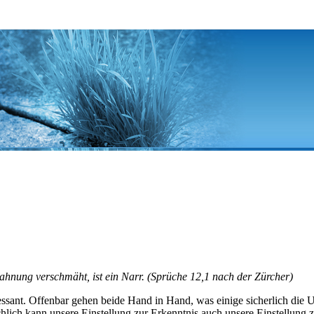
mahnung verschmäht, ist ein Narr. (Sprüche 12,1 nach der Zürcher)
sant. Offenbar gehen beide Hand in Hand, was einige sicherlich die 
chlich kann unsere Einstellung zur Erkenntnis auch unsere Einstellung