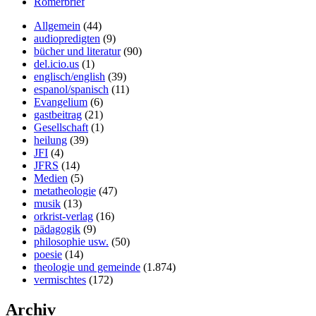
Römerbrief
Allgemein
(44)
audiopredigten
(9)
bücher und literatur
(90)
del.icio.us
(1)
englisch/english
(39)
espanol/spanisch
(11)
Evangelium
(6)
gastbeitrag
(21)
Gesellschaft
(1)
heilung
(39)
JFI
(4)
JFRS
(14)
Medien
(5)
metatheologie
(47)
musik
(13)
orkrist-verlag
(16)
pädagogik
(9)
philosophie usw.
(50)
poesie
(14)
theologie und gemeinde
(1.874)
vermischtes
(172)
Archiv