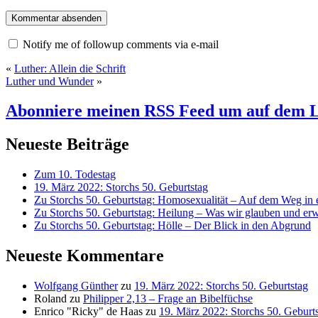
Notify me of followup comments via e-mail
«
Luther: Allein die Schrift
Luther und Wunder
»
Abonniere meinen RSS Feed
um auf dem L
Neueste Beiträge
Zum 10. Todestag
19. März 2022: Storchs 50. Geburtstag
Zu Storchs 50. Geburtstag: Homosexualität – Auf dem Weg in ei
Zu Storchs 50. Geburtstag: Heilung – Was wir glauben und erw
Zu Storchs 50. Geburtstag: Hölle – Der Blick in den Abgrund
Neueste Kommentare
Wolfgang Günther
zu
19. März 2022: Storchs 50. Geburtstag
Roland
zu
Philipper 2,13 – Frage an Bibelfüchse
Enrico "Ricky" de Haas
zu
19. März 2022: Storchs 50. Geburt