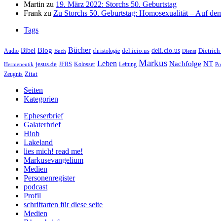
Martin
zu
19. März 2022: Storchs 50. Geburtstag
Frank
zu
Zu Storchs 50. Geburtstag: Homosexualität – Auf dem
Tags
Bücher
Bibel
Blog
deli.cio.us
del.icio.us
Dietrich
christologie
Audio
Buch
Dienst
Markus
Leben
Nachfolge
NT
jesus.de
JFRS
Kolosser
Hermeneutik
Leitung
Pr
Zitat
Zeugnis
Seiten
Kategorien
Epheserbrief
Galaterbrief
Hiob
Lakeland
lies mich! read me!
Markusevangelium
Medien
Personenregister
podcast
Profil
schriftarten für diese seite
Medien