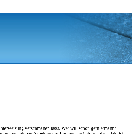
Unterweisung verschmähen lässt. Wer will schon gern ermahnt
 zu unangenehmen Aspekten des Lernens verändern – das allein ist