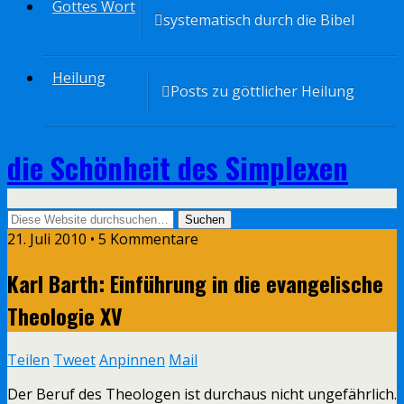
Gottes Wort
systematisch durch die Bibel
Heilung
Posts zu göttlicher Heilung
die Schönheit des Simplexen
21. Juli 2010 • 5 Kommentare
Karl Barth: Einführung in die evangelische
Theologie XV
Teilen
Tweet
Anpinnen
Mail
Der Beruf des Theologen ist durchaus nicht ungefährlich.