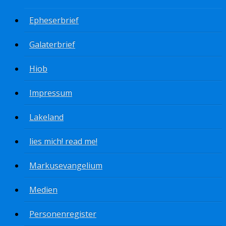
Epheserbrief
Galaterbrief
Hiob
Impressum
Lakeland
lies mich! read me!
Markusevangelium
Medien
Personenregister