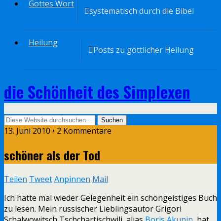
Gottes Wort
systematisch durch die Bibel
Heilung
Posts zu göttlicher Heilung
die Schönheit des Simplexen
13. Juni 2010 • 2 Kommentare
schöner als der Tod
Teilen
Tweet
Anpinnen
Mail
Ich hatte mal wieder Gelegenheit ein schöngeistiges Buch
zu lesen. Mein russischer Lieblingsautor
Grigori
Schalwowitsch Tschchartischwili, alias
Boris Akunin
, hat