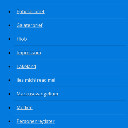
Epheserbrief
Galaterbrief
Hiob
Impressum
Lakeland
lies mich! read me!
Markusevangelium
Medien
Personenregister