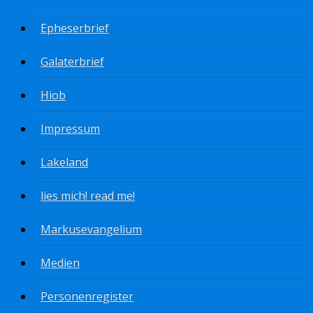
Epheserbrief
Galaterbrief
Hiob
Impressum
Lakeland
lies mich! read me!
Markusevangelium
Medien
Personenregister