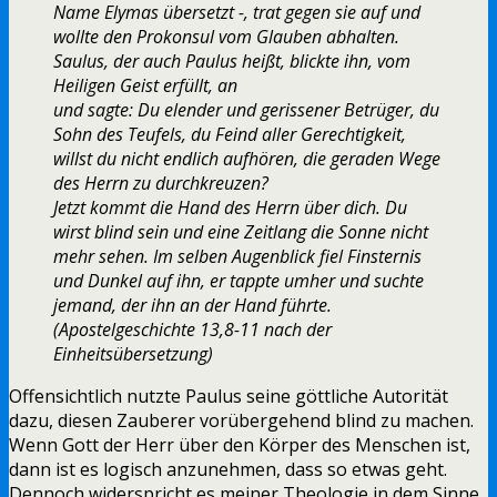
Name Elymas übersetzt -, trat gegen sie auf und
wollte den Prokonsul vom Glauben abhalten.
Saulus, der auch Paulus heißt, blickte ihn, vom
Heiligen Geist erfüllt, an
und sagte: Du elender und gerissener Betrüger, du
Sohn des Teufels, du Feind aller Gerechtigkeit,
willst du nicht endlich aufhören, die geraden Wege
des Herrn zu durchkreuzen?
Jetzt kommt die Hand des Herrn über dich. Du
wirst blind sein und eine Zeitlang die Sonne nicht
mehr sehen. Im selben Augenblick fiel Finsternis
und Dunkel auf ihn, er tappte umher und suchte
jemand, der ihn an der Hand führte.
(Apostelgeschichte 13,8-11 nach der
Einheitsübersetzung)
Offensichtlich nutzte Paulus seine göttliche Autorität
dazu, diesen Zauberer vorübergehend blind zu machen.
Wenn Gott der Herr über den Körper des Menschen ist,
dann ist es logisch anzunehmen, dass so etwas geht.
Dennoch widerspricht es meiner Theologie in dem Sinne,