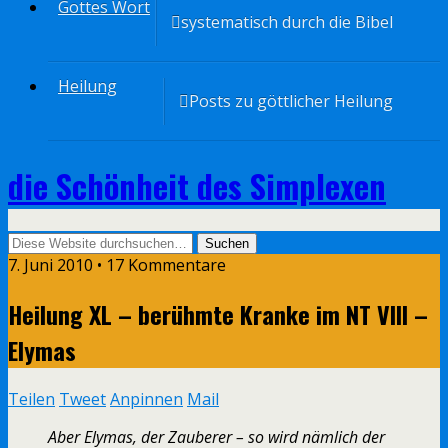
Gottes Wort
systematisch durch die Bibel
Heilung
Posts zu göttlicher Heilung
die Schönheit des Simplexen
7. Juni 2010 • 17 Kommentare
Heilung XL – berühmte Kranke im NT VIII –
Elymas
Teilen
Tweet
Anpinnen
Mail
Aber Elymas, der Zauberer – so wird nämlich der