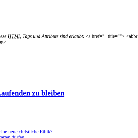
iese
HTML
-Tags und Attribute sind erlaubt:
<a href="" title=""> <abbr
ng>
aufenden zu bleiben
ne neue christliche Ethik?
arten dürfen