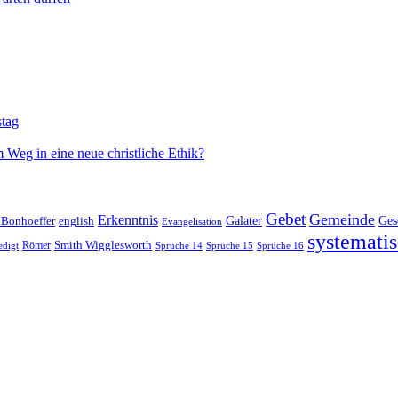
stag
 Weg in eine neue christliche Ethik?
Gebet
Gemeinde
Erkenntnis
 Bonhoeffer
Galater
Ges
english
Evangelisation
systematis
Smith Wigglesworth
edigt
Römer
Sprüche 14
Sprüche 15
Sprüche 16