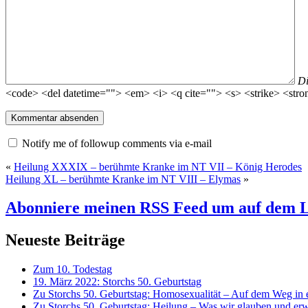
D
<code> <del datetime=""> <em> <i> <q cite=""> <s> <strike> <stro
Notify me of followup comments via e-mail
«
Heilung XXXIX – berühmte Kranke im NT VII – König Herodes
Heilung XL – berühmte Kranke im NT VIII – Elymas
»
Abonniere meinen RSS Feed
um auf dem L
Neueste Beiträge
Zum 10. Todestag
19. März 2022: Storchs 50. Geburtstag
Zu Storchs 50. Geburtstag: Homosexualität – Auf dem Weg in ei
Zu Storchs 50. Geburtstag: Heilung – Was wir glauben und erw