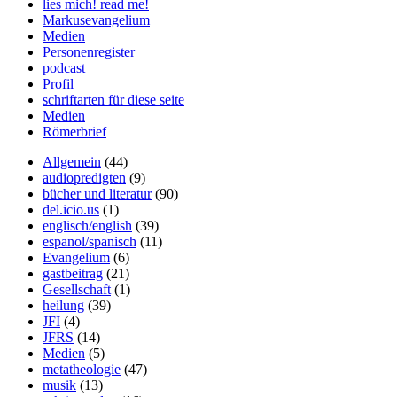
lies mich! read me!
Markusevangelium
Medien
Personenregister
podcast
Profil
schriftarten für diese seite
Medien
Römerbrief
Allgemein
(44)
audiopredigten
(9)
bücher und literatur
(90)
del.icio.us
(1)
englisch/english
(39)
espanol/spanisch
(11)
Evangelium
(6)
gastbeitrag
(21)
Gesellschaft
(1)
heilung
(39)
JFI
(4)
JFRS
(14)
Medien
(5)
metatheologie
(47)
musik
(13)