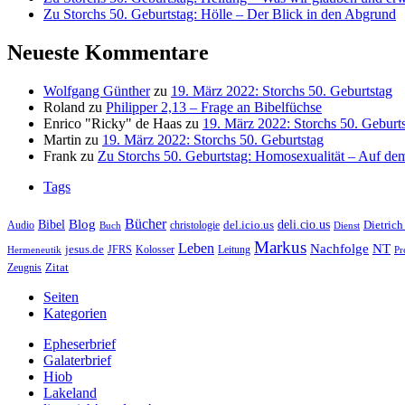
Zu Storchs 50. Geburtstag: Hölle – Der Blick in den Abgrund
Neueste Kommentare
Wolfgang Günther
zu
19. März 2022: Storchs 50. Geburtstag
Roland
zu
Philipper 2,13 – Frage an Bibelfüchse
Enrico "Ricky" de Haas
zu
19. März 2022: Storchs 50. Geburt
Martin
zu
19. März 2022: Storchs 50. Geburtstag
Frank
zu
Zu Storchs 50. Geburtstag: Homosexualität – Auf dem
Tags
Bücher
Bibel
Blog
deli.cio.us
del.icio.us
Dietrich
christologie
Audio
Buch
Dienst
Markus
Leben
Nachfolge
NT
jesus.de
JFRS
Kolosser
Hermeneutik
Leitung
Pr
Zitat
Zeugnis
Seiten
Kategorien
Epheserbrief
Galaterbrief
Hiob
Lakeland