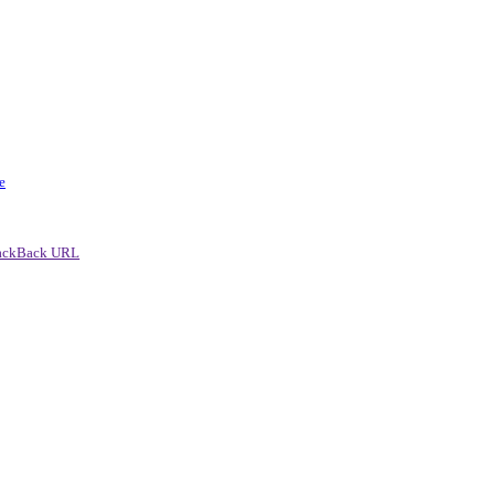
e
ackBack URL