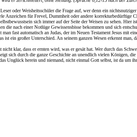
wird er zerschmettert, ohne Heilung. (Sprüche 6,12-15 nach der Zürc
 Leser oder Weisheitsschüler die Frage auf, wer denn ein nichtsnutziger 
t viele Anzeichen für Frevel, Dummheit oder andere korrekturbedürftige 
elbstbewusstsein sich immer auf der Seite der Weisen zu sehen. Hier is
enen die nach einer Notlüge Gewissensbisse bekommen und sich entschu
 man fast automatisch an Judas, der im Neuen Testament Jesus mit ein
 – das ist ein großer Unterschied. An seinem ganzen Wesen erkennt man, 
ist nicht klar, dass er ernten wird, was er gesät hat. Wer durch das Sc
 zeigt sich durch die ganze Geschichte an unendlich vielen Königen, d
as Unglück herein und niemand, nicht einmal Gott selbst, ist da um ih