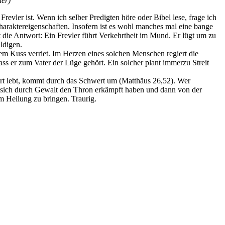
her)
Frevler ist. Wenn ich selber Predigten höre oder Bibel lese, frage ich
Charaktereigenschaften. Insofern ist es wohl manches mal eine bange
t die Antwort: Ein Frevler führt Verkehrtheit im Mund. Er lügt um zu
ldigen.
em Kuss verriet. Im Herzen eines solchen Menschen regiert die
dass er zum Vater der Lüge gehört. Ein solcher plant immerzu Streit
hwert lebt, kommt durch das Schwert um (Matthäus 26,52). Wer
ie sich durch Gewalt den Thron erkämpft haben und dann von der
m Heilung zu bringen. Traurig.