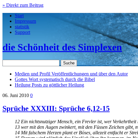
» Direkt zum Beitrag
Start
Impressum
statistik
Support
die Schönheit des Simplexen
Medien und Profil
Veröffentlichungen und über den Autor
Gottes Wort
systematisch durch die Bibel
Heilung
Posts zu göttlicher Heilung
06. Juni 2010
0
Sprüche XXXIII: Sprüche 6,12-15
12 Ein nichtsnutziger Mensch, ein Frevler ist, wer Verkehrtheit
13 wer mit den Augen zwinkert, mit den Füssen Zeichen gibt, m
14 Mit falschem Herzen plant er Böses, allezeit entfacht er Strei