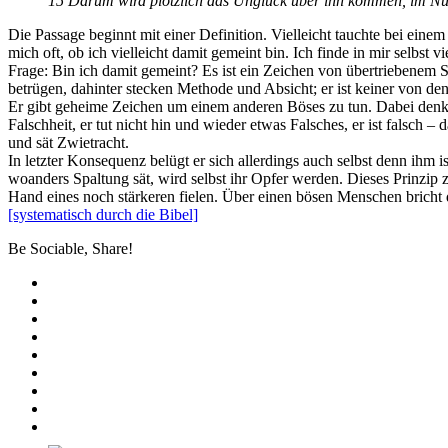
15 Darum wird plötzlich das Unglück über ihn kommen, im Nu 
Die Passage beginnt mit einer Definition. Vielleicht tauchte bei einem
mich oft, ob ich vielleicht damit gemeint bin. Ich finde in mir selbs
Frage: Bin ich damit gemeint? Es ist ein Zeichen von übertriebenem S
betrügen, dahinter stecken Methode und Absicht; er ist keiner von d
Er gibt geheime Zeichen um einem anderen Böses zu tun. Dabei denkt
Falschheit, er tut nicht hin und wieder etwas Falsches, er ist falsch
und sät Zwietracht.
In letzter Konsequenz belügt er sich allerdings auch selbst denn ihm 
woanders Spaltung sät, wird selbst ihr Opfer werden. Dieses Prinzip
Hand eines noch stärkeren fielen. Über einen bösen Menschen bricht d
[systematisch durch die Bibel]
Be Sociable, Share!