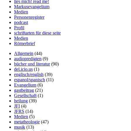
lies mich! read me!
Markusevangelium
Medien
Personenregister
podcast
Profil
schriftarten für diese seite
Medien
Römerbrief
Allgemein
(44)
audiopredigten
(9)
bücher und literatur
(90)
del.icio.us
(1)
englisch/english
(39)
espanol/spanisch
(11)
Evangelium
(6)
gastbeitrag
(21)
Gesellschaft
(1)
heilung
(39)
JFI
(4)
JFRS
(14)
Medien
(5)
metatheologie
(47)
musik
(13)