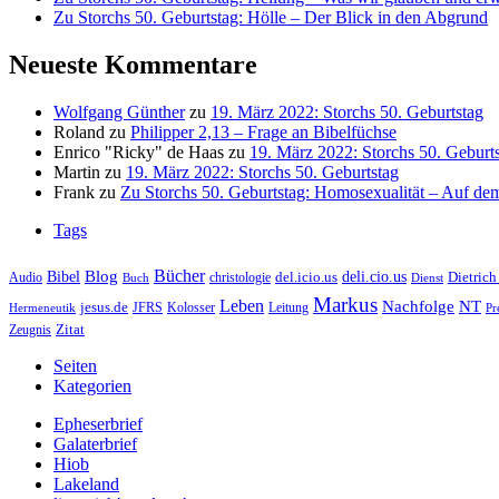
Zu Storchs 50. Geburtstag: Hölle – Der Blick in den Abgrund
Neueste Kommentare
Wolfgang Günther
zu
19. März 2022: Storchs 50. Geburtstag
Roland
zu
Philipper 2,13 – Frage an Bibelfüchse
Enrico "Ricky" de Haas
zu
19. März 2022: Storchs 50. Geburt
Martin
zu
19. März 2022: Storchs 50. Geburtstag
Frank
zu
Zu Storchs 50. Geburtstag: Homosexualität – Auf dem
Tags
Bücher
Bibel
Blog
deli.cio.us
del.icio.us
Dietrich
christologie
Audio
Buch
Dienst
Markus
Leben
Nachfolge
NT
jesus.de
JFRS
Kolosser
Hermeneutik
Leitung
Pr
Zitat
Zeugnis
Seiten
Kategorien
Epheserbrief
Galaterbrief
Hiob
Lakeland