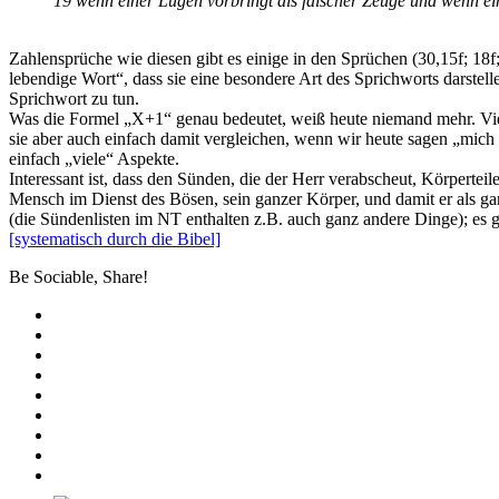
19 wenn einer Lügen vorbringt als falscher Zeuge und wenn ein
Zahlensprüche wie diesen gibt es einige in den Sprüchen (30,15f; 18f
lebendige Wort“, dass sie eine besondere Art des Sprichworts darstelle
Sprichwort zu tun.
Was die Formel „X+1“ genau bedeutet, weiß heute niemand mehr. Viellei
sie aber auch einfach damit vergleichen, wenn wir heute sagen „mich
einfach „viele“ Aspekte.
Interessant ist, dass den Sünden, die der Herr verabscheut, Körpert
Mensch im Dienst des Bösen, sein ganzer Körper, und damit er als ga
(die Sündenlisten im NT enthalten z.B. auch ganz andere Dinge); es 
[systematisch durch die Bibel]
Be Sociable, Share!