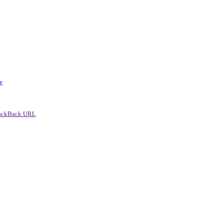
e
ackBack URL