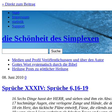
» Direkt zum Beitrag
Start
Impressum
statistik
Support
die Schönheit des Simplexen
Medien und Profil
Veröffentlichungen und über den Autor
Gottes Wort
systematisch durch die Bibel
Heilung
Posts zu göttlicher Heilung
08. Juni 2010
0
Sprüche XXXIV: Sprüche 6,16-19
16 Sechs Dinge hasst der HERR, und sieben sind ihm ein Absc
17 hochmütige Augen, eine verlogene Zunge und Hände, die da
18 ein Herz, das tückische Pläne entwirft, Füsse, die eilends z