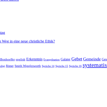
stag
 Weg in eine neue christliche Ethik?
Gebet
Gemeinde
Erkenntnis
 Bonhoeffer
Galater
Ges
english
Evangelisation
systematis
Smith Wigglesworth
edigt
Römer
Sprüche 14
Sprüche 15
Sprüche 16