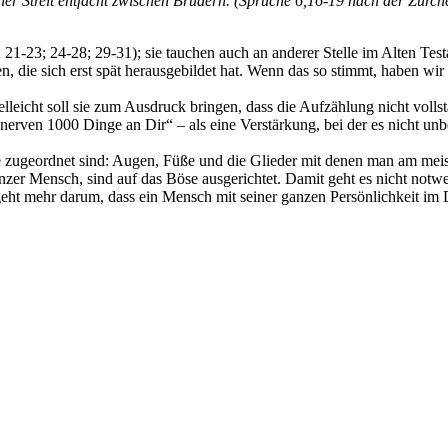
er Streit entfacht zwischen Brüdern. (Sprüche 6,16-19 nach der Zürch
; 21-23; 24-28; 29-31); sie tauchen auch an anderer Stelle im Alten Te
n, die sich erst spät herausgebildet hat. Wenn das so stimmt, haben wir
cht soll sie zum Ausdruck bringen, dass die Aufzählung nicht vollständ
 nerven 1000 Dinge an Dir“ – als eine Verstärkung, bei der es nicht u
eile zugeordnet sind: Augen, Füße und die Glieder mit denen man am me
nzer Mensch, sind auf das Böse ausgerichtet. Damit geht es nicht not
geht mehr darum, dass ein Mensch mit seiner ganzen Persönlichkeit im 