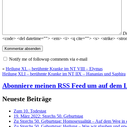
D
<code> <del datetime=""> <em> <i> <q cite=""> <s> <strike> <stro
Notify me of followup comments via e-mail
«
Heilung XL – berühmte Kranke im NT VIII – Elymas
Heilung XLI – berühmte Kranke im NT IIX – Hananias und Saphira
Abonniere meinen RSS Feed
um auf dem L
Neueste Beiträge
Zum 10. Todestag
19. März 2022: Storchs 50. Geburtstag
Zu Storchs 50. Geburtstag: Homosexualität – Auf dem Weg in ei
Zu Storchs 50. Geburtstag: Heilung – Was wir glauben und erw