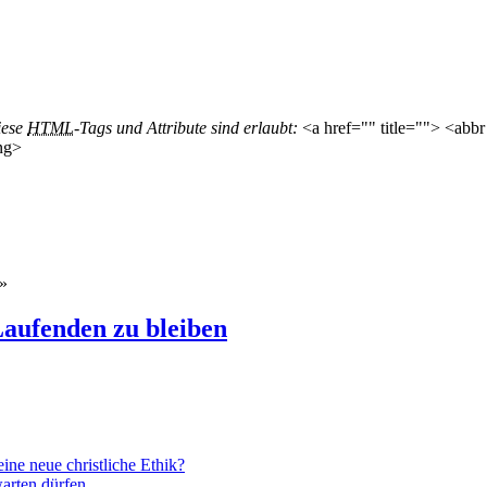
iese
HTML
-Tags und Attribute sind erlaubt:
<a href="" title=""> <abbr
ng>
»
aufenden zu bleiben
ne neue christliche Ethik?
arten dürfen