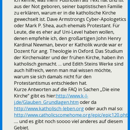
ich kenne, was mehr Fußnoten als Text hat und ist
aus der Not geboren, seiner baptistischen Familie
zu erklären, warum er in die katholische Kirche
gewechselt ist. Dave Armstrongs Cyber-Apologetics
oder Mark P. Shea, auch ehemals Protestant. Für
Leute, die es eher auf Uni-Level haben wollen,
denen empfehle ich, den großartigen John Henry
Kardinal Newman, bevor er Katholik wurde war er
Dozent für ang. Theologie in Oxford. Das Studium
der Kirchenväter und der frühen Kirche, haben ihn
katholisch gemacht. … und Edith Steins Werke sind
auch hilfreich, wenn man mal wissen möchte,
warum sie sich damals nicht für den
Protestantismus entschieden hat.
Kurze Antworten auf die FAQ in Sachen „Die eine
Kirche“ gibt es hier:
http://www.k-l-
j.de/Glauben_Grundlagen.htm
oder da
http://www.katholisch-leben.org
oder auch mal so:
http://www.catholicscomehome.org/epic/epic120.pht
…. und es gibt noch soooo viel anderes auf diesem
Gebiet.