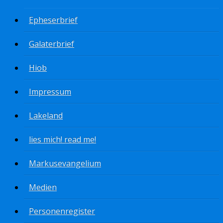
Epheserbrief
Galaterbrief
Hiob
Impressum
Lakeland
lies mich! read me!
Markusevangelium
Medien
Personenregister