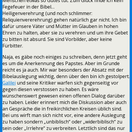
Menschen etwas so Gutes tut. Zum Glück finde ich kein
Fegefeuer in der Bibel…
Heiligenverehrung (und noch schlimmer:
Reliquienvererehrung) gehen natürlich gar nicht. Ich bin
dafür unsere Väter und Mütter im Glauben in hohen
Ehren zu halten, aber sie zu verehren und um ihre Gebet
zu bitten ist absurd. Sie sind Vorbilder, aber keine
Fürbitter.
Naja, es gäbe noch einiges zu schreiben, denn jetzt geht
es um die Anerkennung des Papstes. Aber im Grunde
reicht es ja auch. Mir war besonders der Absatz mit der
Bibelauslegung wichtig, denn über den bin ich gestolpert.
Galilei
und seine Kritiker warfen sich gegenseitig vor
gegen diesen verstossen zu haben. Es wäre
wünschenswert gewesen einen offenen Dialog darüber
zu haben. Leider erinnert mich die Diskussion aber auch
an Gespräche die in freikirchlichen Kreisen üblich sind.
Bei uns wirft man sich nicht vor, eine andere Auslegung
zu haben sondern „unbiblisch“ oder „widerbiblisch“ zu
sein oder „Irrlehre“ zu verbreiten. Letztlich sind das nur