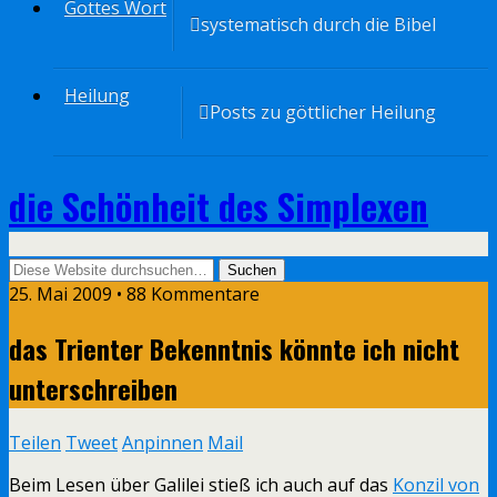
Gottes Wort
systematisch durch die Bibel
Heilung
Posts zu göttlicher Heilung
die Schönheit des Simplexen
25. Mai 2009 • 88 Kommentare
das Trienter Bekenntnis könnte ich nicht
unterschreiben
Teilen
Tweet
Anpinnen
Mail
Beim Lesen über Galilei stieß ich auch auf das
Konzil von