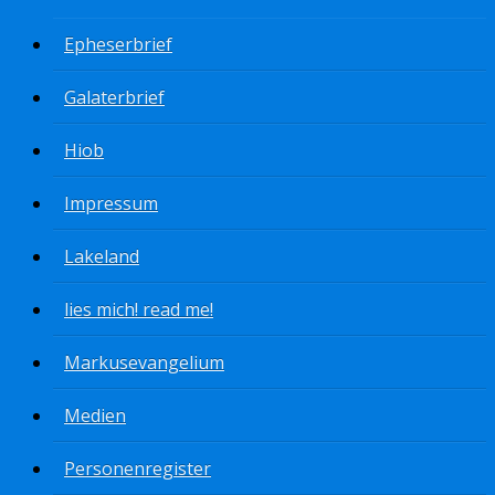
Epheserbrief
Galaterbrief
Hiob
Impressum
Lakeland
lies mich! read me!
Markusevangelium
Medien
Personenregister