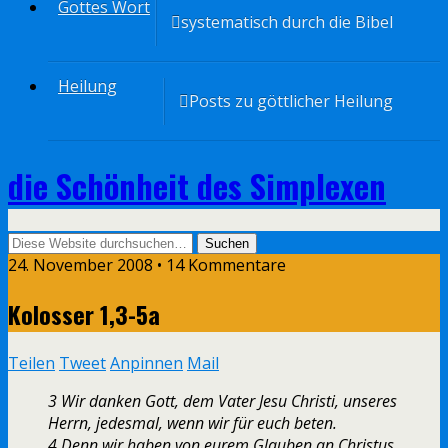
Gottes Wort
systematisch durch die Bibel
Heilung
Posts zu göttlicher Heilung
die Schönheit des Simplexen
24. November 2008 • 14 Kommentare
Kolosser 1,3-5a
Teilen
Tweet
Anpinnen
Mail
3 Wir danken Gott, dem Vater Jesu Christi, unseres
Herrn, jedesmal, wenn wir für euch beten.
4 Denn wir haben von eurem Glauben an Christus