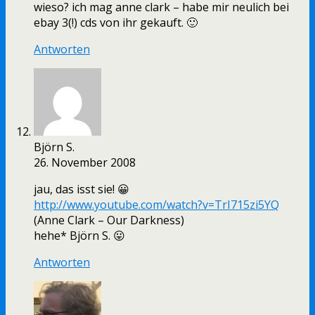
wieso? ich mag anne clark – habe mir neulich bei
ebay 3(!) cds von ihr gekauft. 🙂
Antworten
Björn S.
26. November 2008
jau, das isst sie! 😀
http://www.youtube.com/watch?v=TrI715zi5YQ
(Anne Clark – Our Darkness)
hehe* Björn S. 😛
Antworten