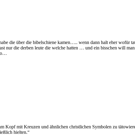
 habe die über die bibelschiene kamen….. wenn dann halt eher wofür ta
 fast nur die derben leute die welche hatten … und ein bisschen will m
 so…
ch am Kopf mit Kreuzen und ähnlichen christlichen Symbolen zu tätowi
ießlich hielten.“