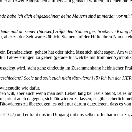
her auf zwei Bibelstellen aufmerksam gemacht worden, in denen die Bi
nde habe ich dich eingezeichnet; deine Mauern sind immerdar vor mir
leide und an seiner (blossen) Hüfte den Namen geschrieben: «König 
, aber zu der Zeit war es üblich, Statuen auf der Hüfte ihren Namen ei
 ein Brandzeichen, gehabt hat oder nicht, lässt sich nicht sagen. Am w
e für Tätowierungen zu geben (gerade für welche mit frommer Symbolik!)
 ausgelegt wird, steht ganz eindeutig im Zusammenhang heidnischer Prakt
geschiedene] Seele und sollt euch nicht tätowieren! (5) Ich bin der HE
wierstudio wie dafür.
en will, aber auch wenn man sein Leben lang bei Jesus bleibt, ist es
 spricht auch dagegen, sich tätowieren zu lassen, es gibt sicherlich 
Tätowierens zu überzeugen, es geht nur darum darzulegen, dass es von de
el 16,7) und er traut uns im Umgang mit uns selber offenbar mehr zu, als