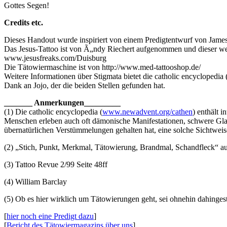
Gottes Segen!
Credits etc.
Dieses Handout wurde inspiriert von einem Predigtentwurf von James
Das Jesus-Tattoo ist von Ã„ndy Riechert aufgenommen und dieser w
www.jesusfreaks.com/Duisburg
Die Tätowiermaschine ist von http://www.med-tattooshop.de/
Weitere Informationen über Stigmata bietet die catholic encyclopedia 
Dank an Jojo, der die beiden Stellen gefunden hat.
_______ Anmerkungen_________
(1) Die catholic encyclopedia (
www.newadvent.org/cathen
) enthält 
Menschen erleben auch oft dämonische Manifestationen, schwere Glau
übernatürlichen Verstümmelungen gehalten hat, eine solche Sichtwei
(2) „Stich, Punkt, Merkmal, Tätowierung, Brandmal, Schandfleck“ a
(3) Tattoo Revue 2/99 Seite 48ff
(4) William Barclay
(5) Ob es hier wirklich um Tätowierungen geht, sei ohnehin dahingeste
[
hier noch eine Predigt dazu
]
[
Bericht des Tätowiermagazins über uns
]