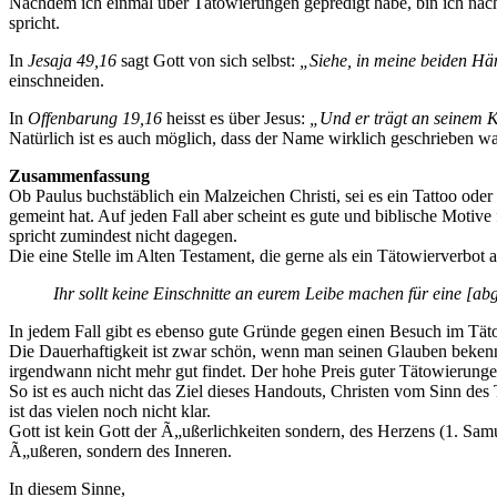
Nachdem ich einmal über Tätowierungen gepredigt habe, bin ich nach
spricht.
In
Jesaja 49,16
sagt Gott von sich selbst:
„Siehe, in meine beiden Hä
einschneiden.
In
Offenbarung 19,16
heisst es über Jesus:
„Und er trägt an seinem K
Natürlich ist es auch möglich, dass der Name wirklich geschrieben war
Zusammenfassung
Ob Paulus buchstäblich ein Malzeichen Christi, sei es ein Tattoo oder
gemeint hat. Auf jeden Fall aber scheint es gute und biblische Motiv
spricht zumindest nicht dagegen.
Die eine Stelle im Alten Testament, die gerne als ein Tätowierverbot
Ihr sollt keine Einschnitte an eurem Leibe machen für eine [ab
In jedem Fall gibt es ebenso gute Gründe gegen einen Besuch im Täto
Die Dauerhaftigkeit ist zwar schön, wenn man seinen Glauben bekenn
irgendwann nicht mehr gut findet. Der hohe Preis guter Tätowierungen
So ist es auch nicht das Ziel dieses Handouts, Christen vom Sinn des 
ist das vielen noch nicht klar.
Gott ist kein Gott der Ã„ußerlichkeiten sondern, des Herzens (1. Samu
Ã„ußeren, sondern des Inneren.
In diesem Sinne,