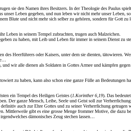
gen sie den Namen ihres Besitzers. In der Theologie des Paulus spielt 
us unser Leben gegeben, und nun leben wir nicht mehr unser Leben, son
seinem Blute und nicht mehr sich selber zu gehören, sondern für Gott zu 
 ihr Leben in seinem Tempel zubrachten, trugen auch Malzeichen.
gegeben zu haben, mit Leib und Leben für immer in seinem Dienst zu s
n des Heerführers oder Kaisers, unter dem sie dienten, tätowieren. Wer
lte…
), und wir alle dienen als Soldaten in Gottes Armee und kämpfen gegen 
ätowiert zu haben, kann also schon eine ganze Fülle an Bedeutungen h
isten ein Tempel des Heiligen Geistes (
1.Korinther 6,19
). Das bedeutet
ben. Der ganze Mensch, Leibe, Seele und Geist soll zur Verherrlichung 
 definitiv auch zur Ehre Gottes und zu seiner Verherrlichung getrage
en. Mittlerweile gibt es eine grosse Menge frommer Motive, die dazu b
ich irgendwelches dämonisches Zeug stechen lassen…