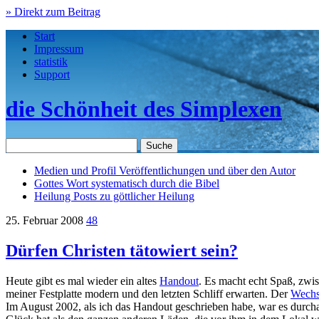
» Direkt zum Beitrag
Start
Impressum
statistik
Support
die Schönheit des Simplexen
Medien und Profil
Veröffentlichungen und über den Autor
Gottes Wort
systematisch durch die Bibel
Heilung
Posts zu göttlicher Heilung
25. Februar 2008
48
Dürfen Christen tätowiert sein?
Heute gibt es mal wieder ein altes
Handout
. Es macht echt Spaß, zwis
meiner Festplatte modern und den letzten Schliff erwarten. Der
Wechs
Im August 2002, als ich das Handout geschrieben habe, war es durcha