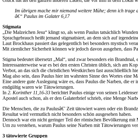
Glück hat als den ganzen anderen Läden, die vor ihm in dem Lokal wa
Im übrigen mache mir niemand weitere Mühe; denn ich trage 
â€“ Paulus im Galater 6,17
Stigmata
„Die Malzeichen Jesu“ klingt so, als wenn Paulus tatsächlich Wunden
Sprachgebrauch heißt jemand stigmatisiert, an dem sich auf irgendei
Laut Brockhaus passiert das gelegentlich bei besonders mystisch ver
Mit ziemlicher Sicherheit können wir jedoch davon ausgehen, dass Paul
Stigma bedeutet übersetzt „Mal“, und zwar besonders ein Brandmal, 
Interessanterweise war es bei den ersten Christen üblich, sich am K
Verbot, an das sich die christlichen Westkirchen fast ausschließlich hie
Mag also sein, dass Paulus hier im wahrsten Sinne des Wortes eine M
Eine andere gute Auslegung wäre es, dass Paulus die Narben, die er 
endgültig waren wie Tätowierungen.
In
2. Korinther 11,16-33
berichtet Paulus einige von seinen Leidense
Apostel auch schon, als er den Galaterbrief schrieb, eine Menge Narbe
Die Menschen, die zu Paulusâ€˜ Zeit tätowiert waren oder ein Brandze
Resultat wird vermutlich nicht besonders schön ausgesehen haben.
Dennoch war ein nicht geringer Teil der römischen Bevölkerung mit Ma
Um zu verstehen, warum Paulus seine Narben mit Tätowierungen vergle
3 tätowierte Gruppen