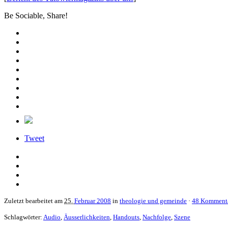
Be Sociable, Share!
Tweet
Zuletzt bearbeitet am
25.
Februar 2008
in
theologie und gemeinde
·
48 Komment
Schlagwörter:
Audio
,
Äusserlichkeiten
,
Handouts
,
Nachfolge
,
Szene