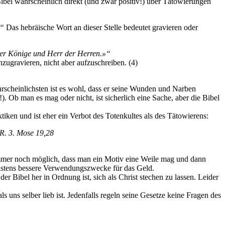
bel wahrscheinlich direkt (und zwar positiv!) über Tätowierungen
!“
Das hebräische Wort an dieser Stelle bedeutet gravieren oder
der Könige und Herr der Herren.»“
nzugravieren, nicht aber aufzuschreiben. (4)
ahrscheinlichsten ist es wohl, dass er seine Wunden und Narben
. Ob man es mag oder nicht, ist sicherlich eine Sache, aber die Bibel
iken und ist eher ein Verbot des Totenkultes als des Tätowierens:
RR. 3. Mose 19,28
 immer noch möglich, dass man ein Motiv eine Weile mag und dann
meistens bessere Verwendungszwecke für das Geld.
r Bibel her in Ordnung ist, sich als Christ stechen zu lassen. Leider
 uns selber lieb ist. Jedenfalls regeln seine Gesetze keine Fragen des