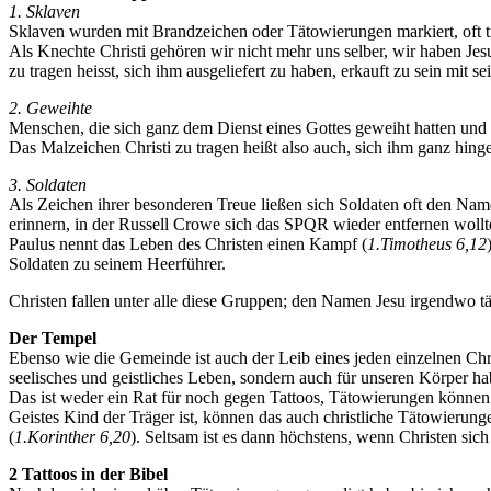
1. Sklaven
Sklaven wurden mit Brandzeichen oder Tätowierungen markiert, oft tru
Als Knechte Christi gehören wir nicht mehr uns selber, wir haben Jes
zu tragen heisst, sich ihm ausgeliefert zu haben, erkauft zu sein mit 
2. Geweihte
Menschen, die sich ganz dem Dienst eines Gottes geweiht hatten und
Das Malzeichen Christi zu tragen heißt also auch, sich ihm ganz hin
3. Soldaten
Als Zeichen ihrer besonderen Treue ließen sich Soldaten oft den Name
erinnern, in der Russell Crowe sich das SPQR wieder entfernen wol
Paulus nennt das Leben des Christen einen Kampf (
1.Timotheus 6,12
Soldaten zu seinem Heerführer.
Christen fallen unter alle diese Gruppen; den Namen Jesu irgendwo t
Der Tempel
Ebenso wie die Gemeinde ist auch der Leib eines jeden einzelnen Chr
seelisches und geistliches Leben, sondern auch für unseren Körper ha
Das ist weder ein Rat für noch gegen Tattoos, Tätowierungen können
Geistes Kind der Träger ist, können das auch christliche Tätowierung
(
1.Korinther 6,20
). Seltsam ist es dann höchstens, wenn Christen s
2 Tattoos in der Bibel