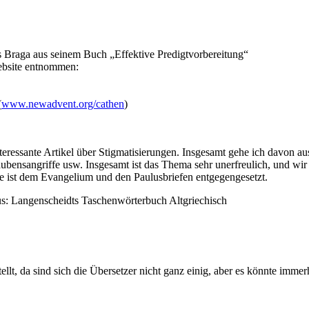
 Braga aus seinem Buch „Effektive Predigtvorbereitung“
ebsite entnommen:
(
www.newadvent.org/cathen
)
interessante Artikel über Stigmatisierungen. Insgesamt gehe ich davon a
bensangriffe usw. Insgesamt ist das Thema sehr unerfreulich, und wir
se ist dem Evangelium und den Paulusbriefen entgegengesetzt.
us: Langenscheidts Taschenwörterbuch Altgriechisch
llt, da sind sich die Übersetzer nicht ganz einig, aber es könnte immerh