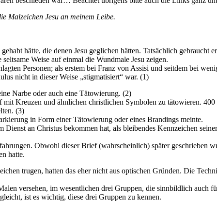
ren beschieden war… Beachtet übrigens bitte auch die Links ganz unten
die Malzeichen Jesu an meinem Leibe.
 gehabt hätte, die denen Jesu geglichen hätten. Tatsächlich gebraucht
ne seltsame Weise auf einmal die Wundmale Jesu zeigen.
anlagten Personen; als erstem bei Franz von Assisi und seitdem bei we
us nicht in dieser Weise „stigmatisiert“ war. (1)
eine Narbe oder auch eine Tätowierung. (2)
opf mit Kreuzen und ähnlichen christlichen Symbolen zu tätowieren. 40
lten. (3)
arkierung in Form einer Tätowierung oder eines Brandings meinte.
im Dienst an Christus bekommen hat, als bleibendes Kennzeichen seiner
rfahrungen. Obwohl dieser Brief (wahrscheinlich) später geschrieben w
n hatte.
ichen trugen, hatten das eher nicht aus optischen Gründen. Die Technik
len versehen, im wesentlichen drei Gruppen, die sinnbildlich auch für
icht, ist es wichtig, diese drei Gruppen zu kennen.