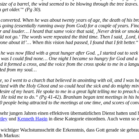
 size of a barrel, the wind seemed to be blowing through the tree leaves
get older.'“ (Pg 30).
ly converted. When he was about twenty years of age, the death of his 
going (essentially running away from God) for a couple of years. Finall
and louder… I heard that same voice that said, ‚Never drink or smoke.‘
ld not go.‘ The words were repeated the third time. Then I said, ‚Lord, i
yone about it!’… When this vision had passed, I found that I felt better.
e was now filled with a great hunger after God. „I started out to seek
t was I could find none… One night I became so hungry for God and a re
nd it formed a cross, and the voice from the cross spoke to me in a lan
fted from my soul…
so I went to a church that believed in anointing with oil, and I was hea
tized with the Holy Ghost and so could heal the sick and do mighty mir
ire of my heart. He spoke to me in a great light telling me to preach 
t He told me to do.“ (Pg 41-42). Branham began tent meetings in his ho
00 people being attracted to the meetings at one time, and scores of conv
sehr jungen Jahren einen effektiven übernatürlichen Dienst hatten und
tley
und
Kenneth Hagin
in diese Kategorie einordnen. Auch wenn so e
 wichtiger Wachstumsschritt die Erkenntnis, dass Gott gerade sie gebrau
ch Markus: