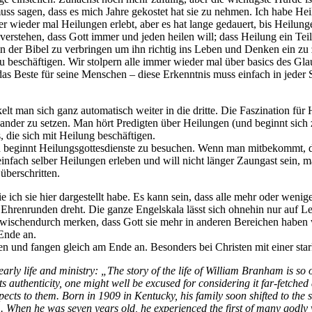
muss sagen, dass es mich Jahre gekostet hat sie zu nehmen. Ich habe H
 wieder mal Heilungen erlebt, aber es hat lange gedauert, bis Heilunge
rstehen, dass Gott immer und jeden heilen will; dass Heilung ein Teil
d in der Bibel zu verbringen um ihn richtig ins Leben und Denken ein z
u beschäftigen. Wir stolpern alle immer wieder mal über basics des Gl
 das Beste für seine Menschen – diese Erkenntnis muss einfach in jeder
lt man sich ganz automatisch weiter in die dritte. Die Faszination für
nder zu setzen. Man hört Predigten über Heilungen (und beginnt sich z
 die sich mit Heilung beschäftigen.
man beginnt Heilungsgottesdienste zu besuchen. Wenn man mitbekommt, d
einfach selber Heilungen erleben und will nicht länger Zaungast sein,
überschritten.
e ich sie hier dargestellt habe. Es kann sein, dass alle mehr oder wenig
 Ehrenrunden dreht. Die ganze Engelskala lässt sich ohnehin nur auf Leu
zwischendurch merken, dass Gott sie mehr in anderen Bereichen haben 
Ende an.
en und fangen gleich am Ende an. Besonders bei Christen mit einer sta
ly life and ministry: „The story of the life of William Branham is so o
 its authenticity, one might well be excused for considering it far-fetc
cts to them. Born in 1909 in Kentucky, his family soon shifted to the st
 When he was seven years old, he experienced the first of many godly vis