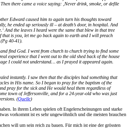
. Then there came a voice saying: ‚Never drink, smoke, or defile
brother Edward caused him to again turn his thoughts toward
y, he ended up seriously ill – at death’s door, in hospital. And
 And the leaves I heard were the same that blew in that tree
f that is you, let me go back again to earth and I will preach
“ (Pg 40-41).
 and find God. I went from church to church trying to find some
al experience that I went out to the old shed back of the house
guage I could not understand… as I prayed it appeared again.
led instantly. I saw then that the disciples had something that
acles in His name. So I began to pray for the baptism of the
and pray for the sick and He would heal them regardless of
me town of Jeffersonville, and for a 24-year-old who was just
ersions. (
Quelle
)
 haben. In ihrem Leben spielen oft Engelerscheinungen und starke
twas vorkommt ist es sehr ungewöhnlich und die meisten brauchen
chen will um sein reich zu bauen. Für mich ist eine der grössten