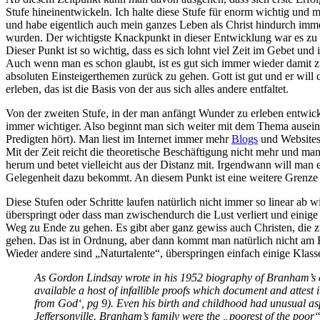
Stufe hineinentwickeln. Ich halte diese Stufe für enorm wichtig und 
und habe eigentlich auch mein ganzes Leben als Christ hindurch immer
wurden. Der wichtigste Knackpunkt in dieser Entwicklung war es zu ve
Dieser Punkt ist so wichtig, dass es sich lohnt viel Zeit im Gebet un
Auch wenn man es schon glaubt, ist es gut sich immer wieder damit z
absoluten Einsteigerthemen zurück zu gehen. Gott ist gut und er will
erleben, das ist die Basis von der aus sich alles andere entfaltet.
Von der zweiten Stufe, in der man anfängt Wunder zu erleben entwicke
immer wichtiger. Also beginnt man sich weiter mit dem Thema auseina
Predigten hört). Man liest im Internet immer mehr
Blogs
und Websites,
Mit der Zeit reicht die theoretische Beschäftigung nicht mehr und 
herum und betet vielleicht aus der Distanz mit. Irgendwann will man 
Gelegenheit dazu bekommt. An diesem Punkt ist eine weitere Grenze 
Diese Stufen oder Schritte laufen natürlich nicht immer so linear ab wi
überspringt oder dass man zwischendurch die Lust verliert und einige
Weg zu Ende zu gehen. Es gibt aber ganz gewiss auch Christen, die 
gehen. Das ist in Ordnung, aber dann kommt man natürlich nicht am 
Wieder andere sind „Naturtalente“, überspringen einfach einige Klass
As Gordon Lindsay wrote in his 1952 biography of Branham’s ear
available a host of infallible proofs which document and attest
from God‘, pg 9). Even his birth and childhood had unusual aspe
Jeffersonville. Branham’s family were the „poorest of the poor“.