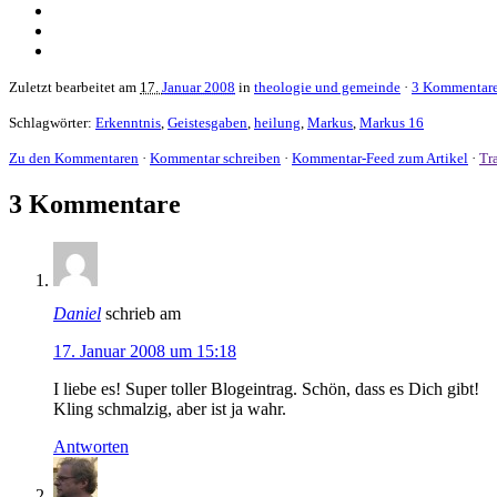
Zuletzt bearbeitet am
17.
Januar 2008
in
theologie und gemeinde
·
3 Kommentar
Schlagwörter:
Erkenntnis
,
Geistesgaben
,
heilung
,
Markus
,
Markus 16
Zu den Kommentaren
·
Kommentar schreiben
·
Kommentar-Feed zum Artikel
·
Tr
3 Kommentare
Daniel
schrieb am
17. Januar 2008 um 15:18
I liebe es! Super toller Blogeintrag. Schön, dass es Dich gibt!
Kling schmalzig, aber ist ja wahr.
Antworten