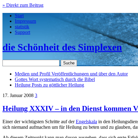
» Direkt zum Beitrag
Start
Impressum
statistik
Support
die Schönheit des Simplexen
Medien und Profil
Veröffentlichungen und über den Autor
Gottes Wort
systematisch durch die Bibel
Heilung
Posts zu göttlicher Heilung
17. Januar 2008
3
Heilung XXXIV – in den Dienst kommen VI
Einer der wichtigsten Schritte auf der
Engelskala
in den Heilungsdienst
sich niemand aufmachen um für Heilung zu beten und zu glauben, dass
Ab diesem Zeitpunkt kann man davon ausgehen, dass sich erste Erfolg