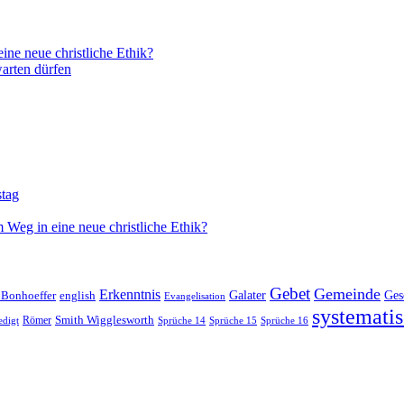
ne neue christliche Ethik?
arten dürfen
stag
 Weg in eine neue christliche Ethik?
Gebet
Gemeinde
Erkenntnis
 Bonhoeffer
Galater
Ges
english
Evangelisation
systematis
Smith Wigglesworth
edigt
Römer
Sprüche 14
Sprüche 15
Sprüche 16