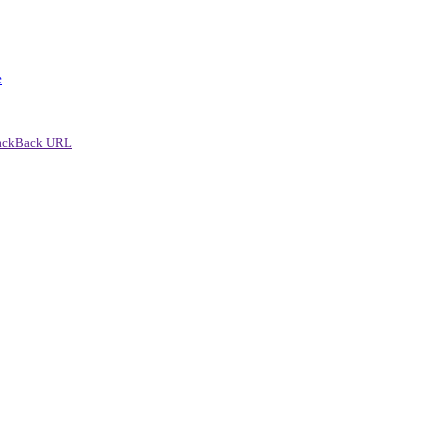
e
ackBack URL