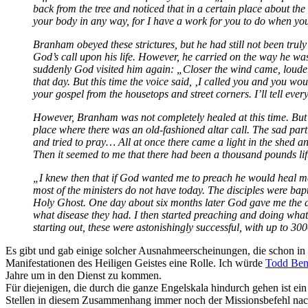
back from the tree and noticed that in a certain place about the
your body in any way, for I have a work for you to do when you 
Branham obeyed these strictures, but he had still not been tru
God’s call upon his life. However, he carried on the way he was 
suddenly God visited him again: „Closer the wind came, louder 
that day. But this time the voice said, ‚I called you and you wou
your gospel from the housetops and street corners. I’ll tell ever
However, Branham was not completely healed at this time. But h
place where there was an old-fashioned altar call. The sad par
and tried to pray… All at once there came a light in the shed a
Then it seemed to me that there had been a thousand pounds li
„I knew then that if God wanted me to preach he would heal me, 
most of the ministers do not have today. The disciples were bap
Holy Ghost. One day about six months later God gave me the des
what disease they had. I then started preaching and doing wha
starting out, these were astonishingly successful, with up to 30
Es gibt und gab einige solcher Ausnahmeerscheinungen, die schon in 
Manifestationen des Heiligen Geistes eine Rolle. Ich würde
Todd Ben
Jahre um in den Dienst zu kommen.
Für diejenigen, die durch die ganze Engelskala hindurch gehen ist ein
Stellen in diesem Zusammenhang immer noch der Missionsbefehl na