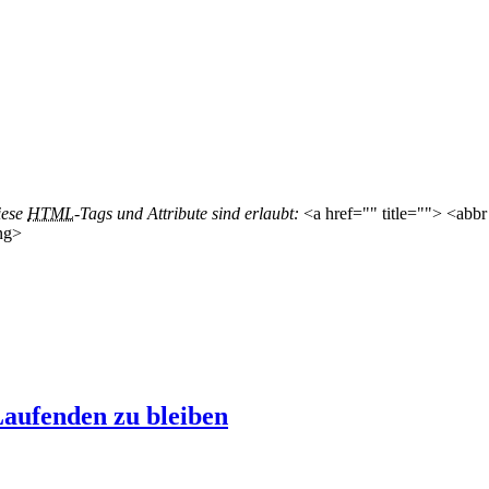
iese
HTML
-Tags und Attribute sind erlaubt:
<a href="" title=""> <abbr
ng>
aufenden zu bleiben