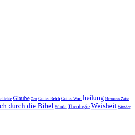
heilung
Glaube
Gottes Reich
chichte
Gottes Wort
Hermann Zaiss
Gott
ch durch die Bibel
Weisheit
Theologie
Sünde
Wunder