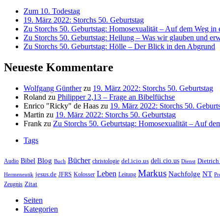
Zum 10. Todestag
19. März 2022: Storchs 50. Geburtstag
Zu Storchs 50. Geburtstag: Homosexualität – Auf dem Weg in ei
Zu Storchs 50. Geburtstag: Heilung – Was wir glauben und erw
Zu Storchs 50. Geburtstag: Hölle – Der Blick in den Abgrund
Neueste Kommentare
Wolfgang Günther
zu
19. März 2022: Storchs 50. Geburtstag
Roland
zu
Philipper 2,13 – Frage an Bibelfüchse
Enrico "Ricky" de Haas
zu
19. März 2022: Storchs 50. Geburt
Martin
zu
19. März 2022: Storchs 50. Geburtstag
Frank
zu
Zu Storchs 50. Geburtstag: Homosexualität – Auf dem
Tags
Bücher
Bibel
Blog
deli.cio.us
del.icio.us
Dietrich
christologie
Audio
Buch
Dienst
Markus
Leben
Nachfolge
NT
jesus.de
JFRS
Kolosser
Hermeneutik
Leitung
Pr
Zitat
Zeugnis
Seiten
Kategorien