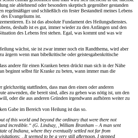
eilung nie ablehnend oder besonders skeptisch gegenüber gestanden
n regelmäßiger und schließlich ein fester Bestandteil meines Lebens
 des Evangeliums ist.
u zementieren. Es ist das absolute Fundament des Heilungsdienstes.
aubens, deshalb ist es gut, immer wieder zu den Anfängen und den
 Situation des Lebens fest stehen. Egal, was kommt und was wir
 Heilung wächst, sie ist zwar immer noch ein Randthema, wird aber
u ärgern wenn man bibelkritische oder geistesgabenkritische
ass andere für einen Kranken beten drückt man sich in der Nähe
 man beginnt selbst für Kranke zu beten, wann immer man die
er gleichzeitig stattfinden, dass man den einen oder anderen
te anwenden, die bereit sind, alles zu geben was nötig ist, um den
will, oder die aus anderen Gründen irgendwann aufhören weiter zu
rken Gabe im Bereich von Heilung ist das so.
ut of this world and beyond the ordinary that were there not
hed and incredible.“ (G. Lindsay, ‚William Branham – A man sent
ate of Indiana, where they eventually settled not far from
itations: „It seemed to be a very still afternoon. I stepped