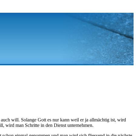
 auch will. Solange Gott es nur kann weil er ja allmächtig ist, wird
ll, wird man Schritte in den Dienst unternehmen.
ist schon einmal genommen und man wird sich fliessend in die nächste