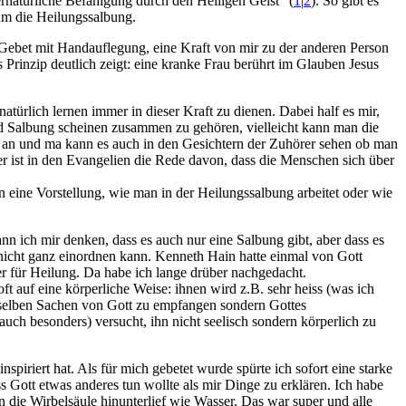
bernatürliche Befähigung durch den Heiligen Geist“ (
1
|
2
). So gibt es
um die Heilungssalbung.
er Gebet mit Handauflegung, eine Kraft von mir zu der anderen Person
s Prinzip deutlich zeigt: eine kranke Frau berührt im Glauben Jesus
türlich lernen immer in dieser Kraft zu dienen. Dabei half es mir,
nd Salbung scheinen zusammen zu gehören, vielleicht kann man die
ers an und ma kann es auch in den Gesichtern der Zuhörer sehen ob man
er ist in den Evangelien die Rede davon, dass die Menschen sich über
n eine Vorstellung, wie man in der Heilungssalbung arbeitet oder wie
n ich mir denken, dass es auch nur eine Salbung gibt, aber dass es
nicht ganz einordnen kann. Kenneth Hain hatte einmal von Gott
ber für Heilung. Da habe ich lange drüber nachgedacht.
ft auf eine körperliche Weise: ihnen wird z.B. sehr heiss (was ich
 dieselben Sachen von Gott zu empfangen sondern Gottes
uch besonders) versucht, ihn nicht seelisch sondern körperlich zu
iriert hat. Als für mich gebetet wurde spürte ich sofort eine starke
s Gott etwas anderes tun wollte als mir Dinge zu erklären. Ich habe
die Wirbelsäule hinunterlief wie Wasser. Das war super und alle