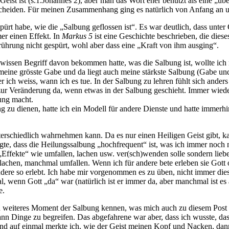
Geist ist (s.1.Johannes 2), aber man das Wort eher benutzt als eine „ü
rscheiden. Für meinen Zusammenhang ging es natürlich von Anfang an 
spürt habe, wie die „Salbung geflossen ist“. Es war deutlich, dass unt
er einen Effekt. In
Markus 5
ist eine Geschichte beschrieben, die diese
rührung nicht gespürt, wohl aber dass eine „Kraft von ihm ausging“.
ssen Begriff davon bekommen hatte, was die Salbung ist, wollte ich na
 meine grösste Gabe und da liegt auch meine stärkste Salbung (Gabe u
ber ich weiss, wann ich es tue. In der Salbung zu lehren fühlt sich and
ft zur Veränderung da, wenn etwas in der Salbung geschieht. Immer wied
ung macht.
g zu dienen, hatte ich ein Modell für andere Dienste und hatte immerhi
rschiedlich wahrnehmen kann. Da es nur einen Heiligen Geist gibt, kan
gte, dass die Heilungssalbung „hochfrequent“ ist, was ich immer noch 
r „Effekte“ wie umfallen, lachen usw. ver(sch)wenden solle sondern lie
 lachen, manchmal umfallen. Wenn ich für andere bete erleben sie Gott o
der andere so erlebt. Ich habe mir vorgenommen es zu üben, nicht immer
, wenn Gott „da“ war (natürlich ist er immer da, aber manchmal ist es a
e.
 weiteres Moment der Salbung kennen, was mich auch zu diesem Post insp
ann Dinge zu begreifen. Das abgefahrene war aber, dass ich wusste, das
d auf einmal merkte ich, wie der Geist meinen Kopf und Nacken, dann 