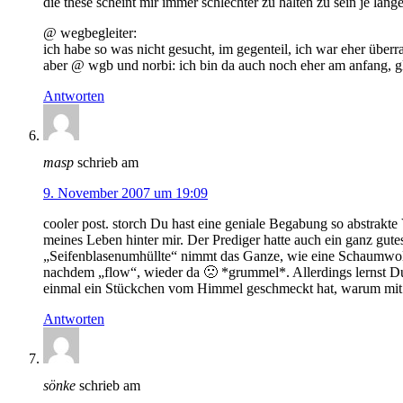
die these scheint mir immer schlechter zu halten zu sein je län
@ wegbegleiter:
ich habe so was nicht gesucht, im gegenteil, ich war eher überr
aber @ wgb und norbi: ich bin da auch noch eher am anfang, g
Antworten
masp
schrieb am
9. November 2007 um 19:09
cooler post. storch Du hast eine geniale Begabung so abstrakte
meines Leben hinter mir. Der Prediger hatte auch ein ganz gutes 
„Seifenblasenumhüllte“ nimmt das Ganze, wie eine Schaumwolk
nachdem „flow“, wieder da 🙁 *grummel*. Allerdings lernst Du 
einmal ein Stückchen vom Himmel geschmeckt hat, warum mit 
Antworten
sönke
schrieb am