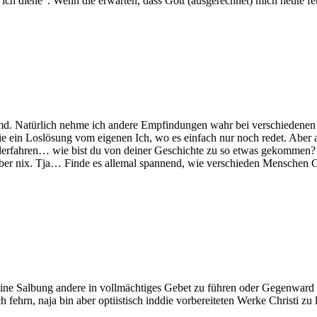
ch diene“. Wenn die erwarten, dass Gott (ausgerechnet) mich heute fet
 fremd. Natürlich nehme ich andere Empfindungen wahr bei verschiedenen
 wie ein Loslösung vom eigenen Ich, wo es einfach nur noch redet. Aber
widerfahren… wie bist du von deiner Geschichte zu so etwas gekommen? H
 aber nix. Tja… Finde es allemal spannend, wie verschieden Menschen
 eine Salbung andere in vollmächtiges Gebet zu führen oder Gegenward 
h fehrn, naja bin aber optiistisch inddie vorbereiteten Werke Christi zu