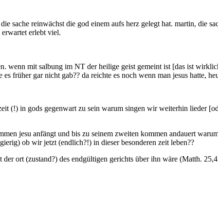
die sache reinwächst die god einem aufs herz gelegt hat. martin, die 
erwartet erlebt viel.
. wenn mit salbung im NT der heilige geist gemeint ist [das ist wirkl
 es früher gar nicht gab?? da reichte es noch wenn man jesus hatte, heu
zeit (!) in gods gegenwart zu sein warum singen wir weiterhin lieder [od
ommen jesu anfängt und bis zu seinem zweiten kommen andauert warum s
ierig) ob wir jetzt (endlich?!) in dieser besonderen zeit leben??
t der ort (zustand?) des endgültigen gerichts über ihn wäre (Matth. 25,4