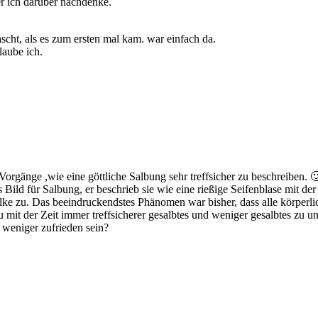
ger ich darüber nachdenke.
ascht, als es zum ersten mal kam. war einfach da.
laube ich.
 Vorgänge ,wie eine göttliche Salbung sehr treffsicher zu beschreiben. 
Bild für Salbung, er beschrieb sie wie eine rießige Seifenblase mit der 
e zu. Das beeindruckendstes Phänomen war bisher, dass alle körperl
mit der Zeit immer treffsicherer gesalbtes und weniger gesalbtes zu un
weniger zufrieden sein?