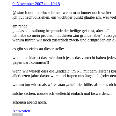
9. November 2007 um 19:18
@ storch und martin: sehr nett wenn man immer noch weiter in 
ich gut nachvollziehen, ein wichtiger punkt glaube ich. wer viel 
am rande:
„…dass die salbung im grunde der heilige geist ist, aber…“
ich habe so mein problem mit diesen „im grunde, aber“-aussagen
warum führen wir noch zusätzlich zweit- und drittgrößen ein die
es gibt so vieles an dieser stelle:
wenn uns klar ist dass wir durch jesus das vorrecht haben jeder
gegenwart kommen?!!
wenn wir wissen dass die „endzeit“ im NT mit dem (ersten) k
allerletzten jahre davor wäre und fragen uns ängstlich (oder neug
warum tun wir so als wäre satan „chef“ der hölle, als ob es nich
solche sachen. musste ich vielleicht einfach mal loswerden…
schönen abend noch.
Antworten