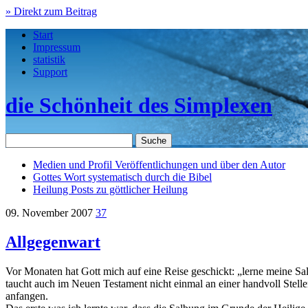
» Direkt zum Beitrag
Start
Impressum
statistik
Support
die Schönheit des Simplexen
Medien und Profil
Veröffentlichungen und über den Autor
Gottes Wort
systematisch durch die Bibel
Heilung
Posts zu göttlicher Heilung
09. November 2007
37
Allgegenwart
Vor Monaten hat Gott mich auf eine Reise geschickt: „lerne meine S
taucht auch im Neuen Testament nicht einmal an einer handvoll Stellen
anfangen.