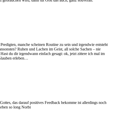
t gebrauchen wird, dann tut Gott das auch, ganz souverän.
 Predigten, manche scheinen Routine zu sein und irgendwie entsteht
 ansonsten? Ruhen und Lachen im Geist, all solche Sachen – nie
ast du dir irgendwann einfach gesagt: ok, jetzt zittere ich mal im
 Glauben erleben…
Gottes, das darauf positives Feedback bekomme ist allerdings noch
 leben so long Norbi