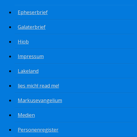
Epheserbrief
Galaterbrief
Hiob
Impressum
Lakeland
lies mich! read me!
Markusevangelium
Medien
Personenregister