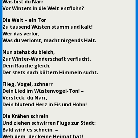
Was bist du Narr
Vor Winters in die Welt entflohn?
Die Welt – ein Tor
Zu tausend Wüsten stumm und kalt!
Wer das verlor,
Was du verlorst, macht nirgends Halt.
Nun stehst du bleich,
Zur Winter-Wanderschaft verflucht,
Dem Rauche gleich,
Der stets nach kältern Himmeln sucht.
Flieg, Vogel, schnarr
Dein Lied im Wüstenvogel-Ton! –
Versteck, du Narr,
Dein blutend Herz in Eis und Hohn!
Die Krähen schrein
Und ziehen schwirren Flugs zur Stadt:
Bald wird es schnein, –
Weh dem, der keine Heimat hat!