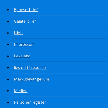
Epheserbrief
Galaterbrief
Hiob
Impressum
Lakeland
lies mich! read me!
Markusevangelium
Medien
Personenregister