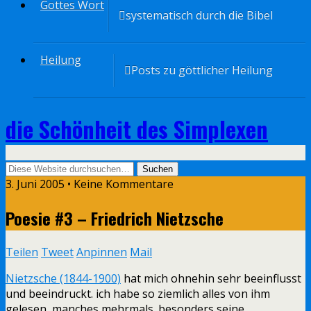
Gottes Wort
systematisch durch die Bibel
Heilung
Posts zu göttlicher Heilung
die Schönheit des Simplexen
3. Juni 2005 • Keine Kommentare
Poesie #3 – Friedrich Nietzsche
Teilen
Tweet
Anpinnen
Mail
Nietzsche (1844-1900)
hat mich ohnehin sehr beeinflusst
und beeindruckt. ich habe so ziemlich alles von ihm
gelesen, manches mehrmals. besonders seine