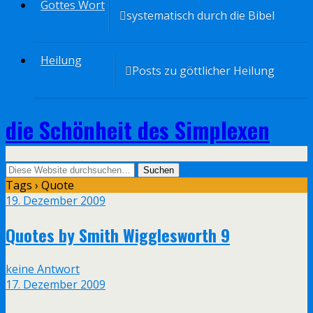
Gottes Wort
systematisch durch die Bibel
Heilung
Posts zu göttlicher Heilung
die Schönheit des Simplexen
Tags › Quote
19. Dezember 2009
Quotes by Smith Wigglesworth 9
keine Antwort
17. Dezember 2009