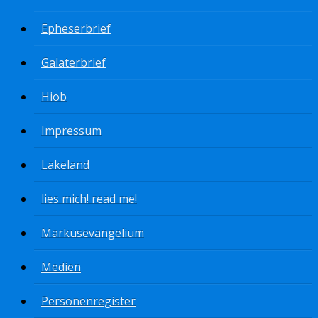
Epheserbrief
Galaterbrief
Hiob
Impressum
Lakeland
lies mich! read me!
Markusevangelium
Medien
Personenregister