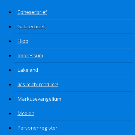
Epheserbrief
Galaterbrief
Hiob
Impressum
Lakeland
lies mich! read me!
Markusevangelium
Medien
Personenregister