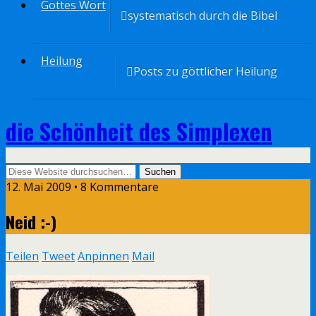
Gottes Wort
systematisch durch die Bibel
Heilung
Posts zu göttlicher Heilung
die Schönheit des Simplexen
12. Mai 2009 • 8 Kommentare
Neid :-)
Teilen
Tweet
Anpinnen
Mail