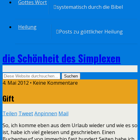
Gottes Wort
systematisch durch die Bibel
Heilung
Posts zu göttlicher Heilung
die Schönheit des Simplexen
4. Mai 2012 • Keine Kommentare
Gift
Teilen
Tweet
Anpinnen
Mail
So, ich komme eben aus dem Urlaub wieder und wie es so
ist, habe ich viel gelesen und geschrieben. Einen
Buchentwurf von immerhin fast hundert Seiten habe ich