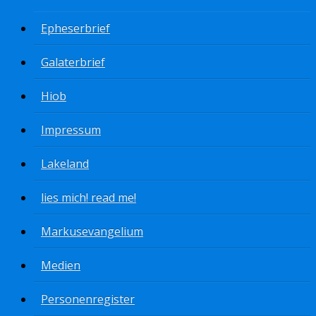
Epheserbrief
Galaterbrief
Hiob
Impressum
Lakeland
lies mich! read me!
Markusevangelium
Medien
Personenregister