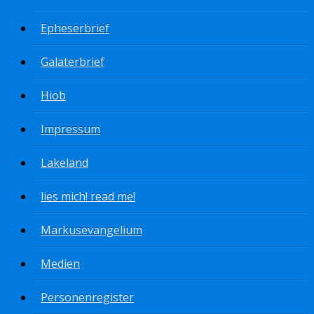
Epheserbrief
Galaterbrief
Hiob
Impressum
Lakeland
lies mich! read me!
Markusevangelium
Medien
Personenregister