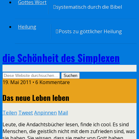
Gottes Wort
systematisch durch die Bibel
Heilung
Posts zu göttlicher Heilung
die Schönheit des Simplexen
19. Mai 2011 • 6 Kommentare
Das neue Leben leben
Teilen
Tweet
Anpinnen
Mail
Leute, die Andachtsbücher lesen, finde ich cool. Es sind
Menschen, die geistlich nicht mit dem zufrieden sind, was
sie haben. Sie wissen, dass sie mehr von Gott haben