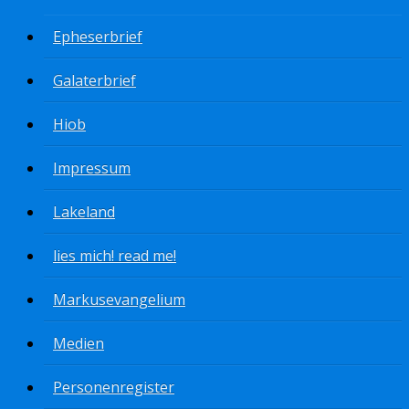
Epheserbrief
Galaterbrief
Hiob
Impressum
Lakeland
lies mich! read me!
Markusevangelium
Medien
Personenregister