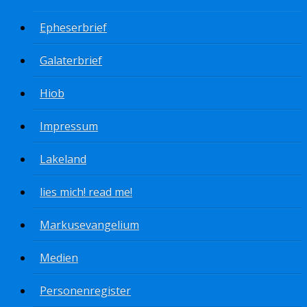
Epheserbrief
Galaterbrief
Hiob
Impressum
Lakeland
lies mich! read me!
Markusevangelium
Medien
Personenregister