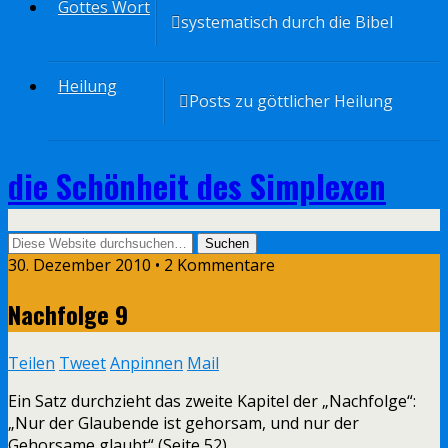
Gottes Wort
systematisch durch die Bibel
Heilung
Posts zu göttlicher Heilung
die Schönheit des Simplexen
30. Dezember 2010 • 2 Kommentare
Nachfolge 9
Teilen
Tweet
Anpinnen
Mail
Ein Satz durchzieht das zweite Kapitel der „Nachfolge“:
„Nur der Glaubende ist gehorsam, und nur der
Gehorsame glaubt“ (Seite 52).