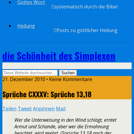
Gottes Wort
systematisch durch die Bibel
Heilung
Posts zu göttlicher Heilung
die Schönheit des Simplexen
21. Dezember 2010 • Keine Kommentare
Sprüche CXXXV: Sprüche 13,18
Teilen
Tweet
Anpinnen
Mail
Wer die Unterweisung in den Wind schlägt, erntet
Armut und Schande, aber wer die Ermahnung
beachtet, wird geehrt. (Sprüche 13,18 nach der