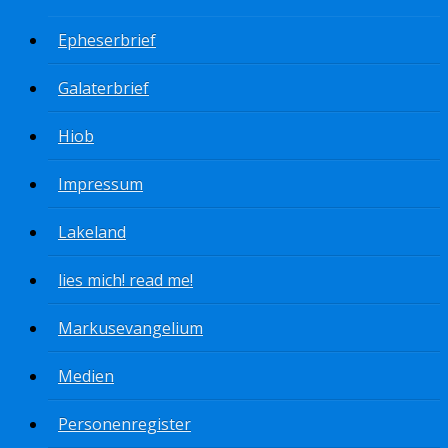
Epheserbrief
Galaterbrief
Hiob
Impressum
Lakeland
lies mich! read me!
Markusevangelium
Medien
Personenregister