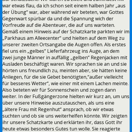
war etwas flau, da ich schon seit einem halben Jahr „aus
der Übung“ war, aber während wir beteten, war Gottes
Gegenwart spürbar da und die Spannung wich der
Vorfreude auf die Abenteuer, die auf uns warteten.
Gemäß einem Hinweis auf der Schatzkarte parkten wir im
„Parkhaus am Alleecenter“ und hielten auf dem Weg zu
unserer zweiten Ortsangabe die Augen offen. Als erstes
fiel uns ein „gelbes“ Lieferfahrzeug ins Auge, an dem
zwei junge Männer in auffällig „gelben“ Regenjacken mit
Ausladen beschäftigt waren. Wir sprachen sie an und sie
hörten uns freundlich zu, meinten aber, sie hätten keine
Anliegen, für die sie Gebet benötigten,“außer vielleicht
für besseres Wetter“, wie einer mit einem Lachen meinte.
Also beteten wir für Sonnenschein und zogen dann
weiter. In der Fußgängerzone hielten wir kurz an, um uns
über unsere Hinweise auszutauschen, als uns eine
„ältere Frau mit Regenhut“ ansprach, ob wir etwas
suchten und ob sie uns weiterhelfen könnte. Wir zeigten
ihr unsere Schatzkarte und erklärten ihr, dass Gott ihr
heute etwas besonders Gutes tun wolle. Sie reagierte