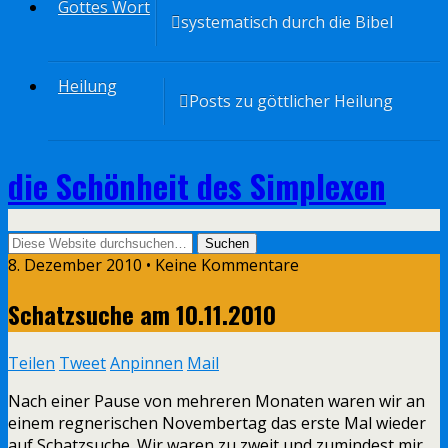
Gottes Wort
systematisch durch die Bibel
Heilung
Posts zu göttlicher Heilung
die Schönheit des Simplexen
8. Dezember 2010 • Keine Kommentare
Schatzsuche am 10.11.2010
Teilen
Tweet
Anpinnen
Mail
Nach einer Pause von mehreren Monaten waren wir an
einem regnerischen Novembertag das erste Mal wieder
auf Schatzsuche. Wir waren zu zweit und zumindest mir