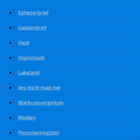
Epheserbrief
Galaterbrief
Hiob
Impressum
Lakeland
lies mich! read me!
Markusevangelium
Medien
Personenregister