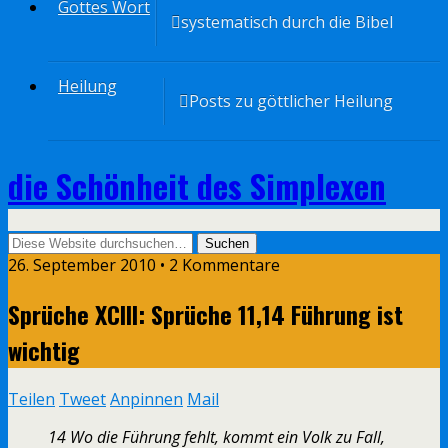
Gottes Wort
systematisch durch die Bibel
Heilung
Posts zu göttlicher Heilung
die Schönheit des Simplexen
26. September 2010 • 2 Kommentare
Sprüche XCIII: Sprüche 11,14 Führung ist
wichtig
Teilen
Tweet
Anpinnen
Mail
14 Wo die Führung fehlt, kommt ein Volk zu Fall,