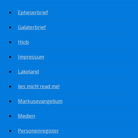
Epheserbrief
Galaterbrief
Hiob
Impressum
Lakeland
lies mich! read me!
Markusevangelium
Medien
Personenregister