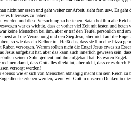
man nicht nur essen und geht weiter zur Arbeit, sieht fern usw. Es geh
seres Interesses zu haben.
zu werden und diese Versuchung zu bestehen. Satan bot ihm alle Reiche
Deswegen war es wichtig, dass er vorher viel Zeit mit fasten und beten 
zwar keine Menschen bei ihm, aber er traf den Teufel persönlich und a
 meist auf die Versuchung und den Sieg Jesu, aber nicht auf die Engel.
haben, so wie das ein Kellner tut. Heißt das, dass sie ihm eine Pizza 
t Raben versorgen. Warum sollten nicht die Engel Jesus etwas zu Esse
as Jesus aufgebaut hat, aber das kann auch innerlich gewesen sein, dass
ersönlich seinem Sohn gedient und ihn aufgebaut hat. Es waren Engel.
echnen damit, dass Gott alles direkt tut, aber nicht, dass er es durch E
issen versorgt werden!
er ebenso wie er sich von Menschen abhängig macht um sein Reich zu ba
 Engeldienste erleben werden, wenn wir Gott in unserem Denken in dies