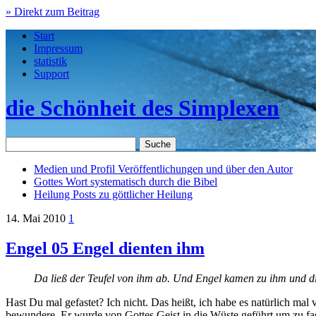
» Direkt zum Beitrag
Start
Impressum
statistik
Support
die Schönheit des Simplexen
Medien und Profil
Veröffentlichungen und über den Autor
Gottes Wort
systematisch durch die Bibel
Heilung
Posts zu göttlicher Heilung
14. Mai 2010
1
Engel 05 Engel dienten ihm
Da ließ der Teufel von ihm ab. Und Engel kamen zu ihm und d
Hast Du mal gefastet? Ich nicht. Das heißt, ich habe es natürlich mal 
bewundere. Er wurde von Gottes Geist in die Wüste geführt um zu fasten