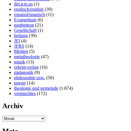
del.icio.us
(1)
englisch/english
(39)
espanol/spanisch
(11)
Evangelium
(6)
gastbeitrag
(21)
Gesellschaft
(1)
heilung
(39)
JFI
(4)
JFRS
(14)
Medien
(5)
metatheologie
(47)
musik
(13)
orkrist-verlag
(16)
pädagogik
(9)
philosophie usw.
(50)
poesie
(14)
theologie und gemeinde
(1.874)
vermischtes
(172)
Archiv
Meta