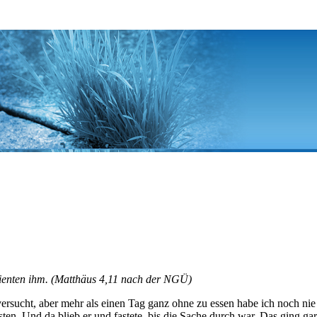
ienten ihm. (Matthäus 4,11 nach der NGÜ)
versucht, aber mehr als einen Tag ganz ohne zu essen habe ich noch nie 
. Und da blieb er und fastete, bis die Sache durch war. Das ging gar ni