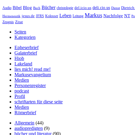
Bücher
Bibel
Blog
deli.cio.us
del.icio.us
Dietrich
christologie
Audio
Buch
Dienst
Markus
Leben
Nachfolge
NT
jesus.de
JFRS
Kolosser
Hermeneutik
Leitung
Pr
Zitat
Zeugnis
Seiten
Kategorien
Epheserbrief
Galaterbrief
Hiob
Lakeland
lies mich! read me!
Markusevangelium
Medien
Personenregister
podcast
Profil
schriftarten für diese seite
Medien
Römerbrief
Allgemein
(44)
audiopredigten
(9)
bücher und literatur
(90)