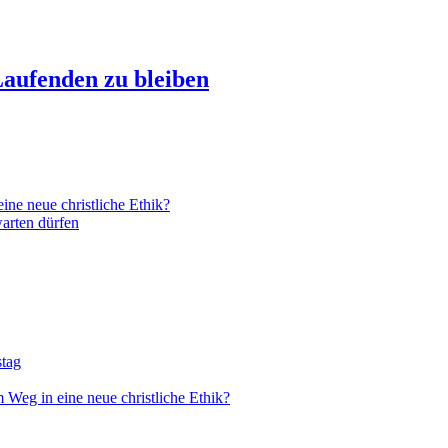
aufenden zu bleiben
ne neue christliche Ethik?
arten dürfen
stag
 Weg in eine neue christliche Ethik?