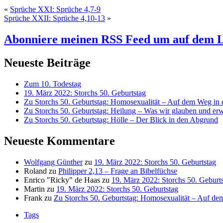
«
Sprüche XXI: Sprüche 4,7-9
Sprüche XXII: Sprüche 4,10-13
»
Abonniere meinen RSS Feed
um auf dem L
Neueste Beiträge
Zum 10. Todestag
19. März 2022: Storchs 50. Geburtstag
Zu Storchs 50. Geburtstag: Homosexualität – Auf dem Weg in ei
Zu Storchs 50. Geburtstag: Heilung – Was wir glauben und erw
Zu Storchs 50. Geburtstag: Hölle – Der Blick in den Abgrund
Neueste Kommentare
Wolfgang Günther
zu
19. März 2022: Storchs 50. Geburtstag
Roland
zu
Philipper 2,13 – Frage an Bibelfüchse
Enrico "Ricky" de Haas
zu
19. März 2022: Storchs 50. Geburt
Martin
zu
19. März 2022: Storchs 50. Geburtstag
Frank
zu
Zu Storchs 50. Geburtstag: Homosexualität – Auf dem
Tags