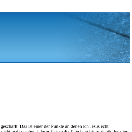
geschafft. Das ist einer der Punkte an denen ich Jesus echt
cht mal so schnell, Jesus fastete 40 Tage lang bis es richtig los ging