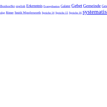
Gebet
Gemeinde
Erkenntnis
 Bonhoeffer
Galater
Ges
english
Evangelisation
systematis
Smith Wigglesworth
edigt
Römer
Sprüche 14
Sprüche 15
Sprüche 16