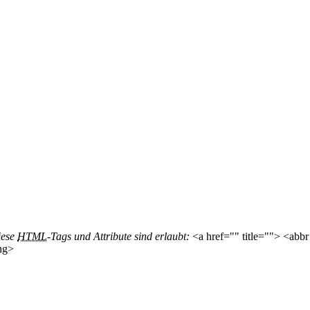
iese
HTML
-Tags und Attribute sind erlaubt:
<a href="" title=""> <abbr
ng>