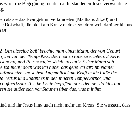
raus wird: die Begegnung mit dem auferstandenen Jesus verwandelte
ng.
ten als sie das Evangelium verkündeten (Matthäus 28,20) und
ale Botschaft, die nicht am Kreuz endete, sondern weit darüber hinaus
 ist.
 2 ´Um dieselbe Zeit` brachte man einen Mann, der von Geburt
n, um von den Tempelbesuchern eine Gabe zu erbitten. 3 Als er
erksam an, und Petrus sagte: »Sieh uns an!« 5 Der Mann sah
be ich nicht; doch was ich habe, das gebe ich dir: Im Namen
 aufzurichten. Im selben Augenblick kam Kraft in die Füße des
gte Petrus und Johannes in den inneren Tempelvorhof, und
n aufmerksam. Als die Leute begriffen, dass der, der da hin- und
ren sie außer sich vor Staunen über das, was mit ihm
kind und ihr Jesus hing auch nicht mehr am Kreuz. Sie wussten, dass