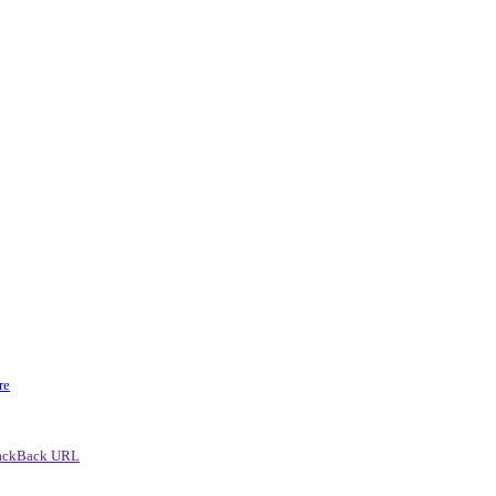
re
ackBack URL