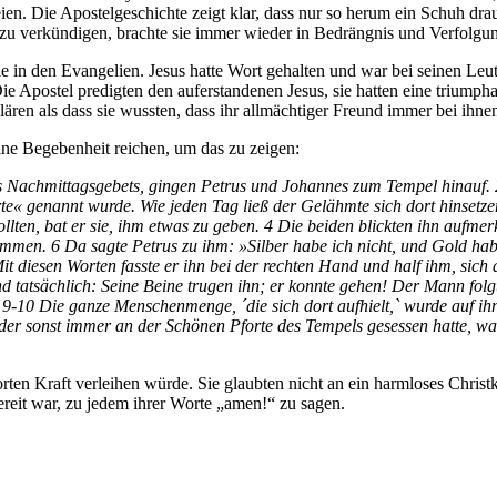
ien. Die Apostelgeschichte zeigt klar, dass nur so herum ein Schuh d
n zu verkündigen, brachte sie immer wieder in Bedrängnis und Verfolgu
e in den Evangelien. Jesus hatte Wort gehalten und war bei seinen Leu
ie Apostel predigten den auferstandenen Jesus, sie hatten eine triumph
lären als dass sie wussten, dass ihr allmächtiger Freund immer bei ihnen
eine Begebenheit reichen, um das zu zeigen:
es Nachmittagsgebets, gingen Petrus und Johannes zum Tempel hinauf.
te« genannt wurde. Wie jeden Tag ließ der Gelähmte sich dort hinsetze
lten, bat er sie, ihm etwas zu geben. 4 Die beiden blickten ihn aufm
kommen. 6 Da sagte Petrus zu ihm: »Silber habe ich nicht, und Gold ha
t diesen Worten fasste er ihn bei der rechten Hand und half ihm, sich
d tatsächlich: Seine Beine trugen ihn; er konnte gehen! Der Mann fol
. 9-10 Die ganze Menschenmenge, ´die sich dort aufhielt,` wurde auf ih
 der sonst immer an der Schönen Pforte des Tempels gesessen hatte, wa
rten Kraft verleihen würde. Sie glaubten nicht an ein harmloses Christ
ereit war, zu jedem ihrer Worte „amen!“ zu sagen.