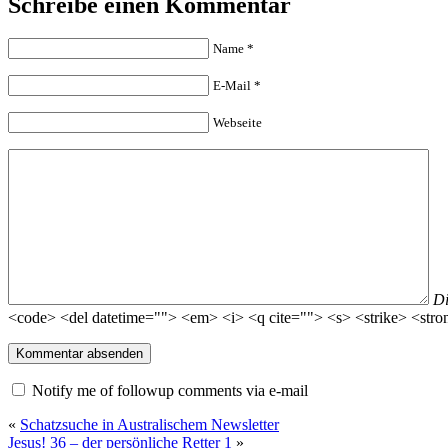
Schreibe einen Kommentar
Name
*
E-Mail
*
Webseite
D
<code> <del datetime=""> <em> <i> <q cite=""> <s> <strike> <stro
Notify me of followup comments via e-mail
«
Schatzsuche in Australischem Newsletter
Jesus! 36 – der persönliche Retter 1
»