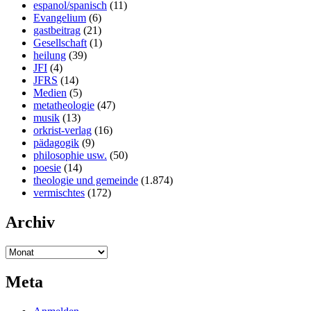
espanol/spanisch
(11)
Evangelium
(6)
gastbeitrag
(21)
Gesellschaft
(1)
heilung
(39)
JFI
(4)
JFRS
(14)
Medien
(5)
metatheologie
(47)
musik
(13)
orkrist-verlag
(16)
pädagogik
(9)
philosophie usw.
(50)
poesie
(14)
theologie und gemeinde
(1.874)
vermischtes
(172)
Archiv
Meta