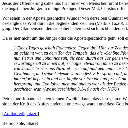
Jesus der Offenbarung sollte uns für immer von Menschenfurcht befre
die ängstlichen Jünger in mutige Prediger. Dieser Mut, Christus offe
Wir sehen in der Apostelgeschichte Wunder von derselben Qualität wi
bestätigte das Wort durch die begleitenden Zeichen (Markus 16,20). D
ging. Der Glaubensmut den sie dabei hatten lässt sich nicht anders erk
Da es hier nicht um die Jünger oder die Apostelgeschichte geht, soll 
1 Eines Tages geschah Folgendes: Gegen drei Uhr, zur Zeit d
an gelähmt war, zu dem Tor des Tempels, das die »Schöne Pfor
nun Petrus und Johannes sah, die eben durch das Tor gehen wol
erwartungsvoll zu ihnen auf; er hoffte, etwas von ihnen zu be
von Jesus Christus aus Nazaret – steh auf und geh umher!« 7 Mi
Gelähmten, und seine Gelenke wurden fest. 8 Er sprang auf, un
immerfort lief er hin und her, hüpfte vor Freude und pries Gott
hersprang und Gott lobte, niemand anders war als der Bettler,
geschehen war. (Apostelgeschichte 3,1-10 nach der NGÜ)
Petrus und Johannes hatten keinen Zweifel daran, dass Jesus ihren Wo
sie in der Kraft des Auferstandenen unterwegs waren und dass Gott b
[
Audiopredigt dazu
]
Be Sociable, Share!