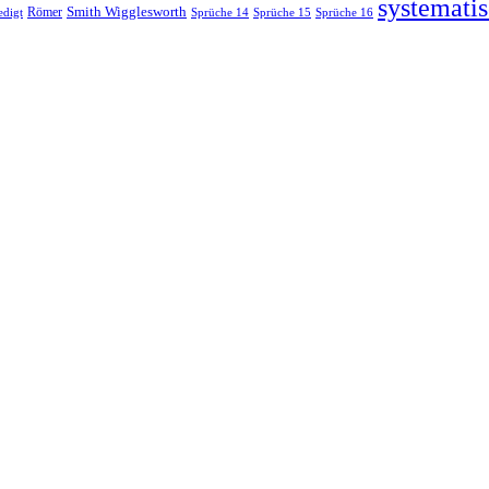
systematis
Smith Wigglesworth
edigt
Römer
Sprüche 14
Sprüche 15
Sprüche 16