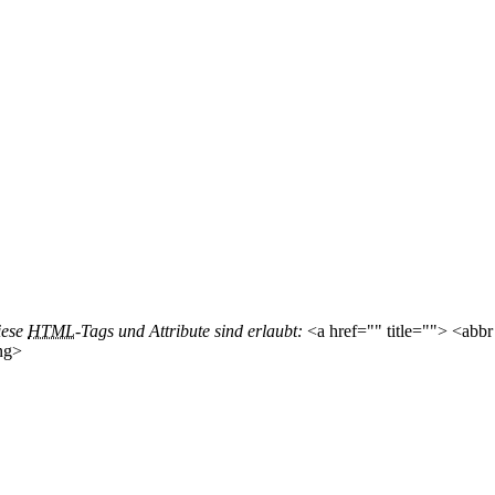
iese
HTML
-Tags und Attribute sind erlaubt:
<a href="" title=""> <abbr
ng>