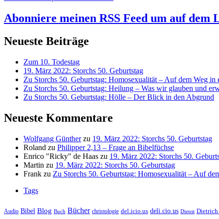
Abonniere meinen RSS Feed
um auf dem L
Neueste Beiträge
Zum 10. Todestag
19. März 2022: Storchs 50. Geburtstag
Zu Storchs 50. Geburtstag: Homosexualität – Auf dem Weg in ei
Zu Storchs 50. Geburtstag: Heilung – Was wir glauben und erw
Zu Storchs 50. Geburtstag: Hölle – Der Blick in den Abgrund
Neueste Kommentare
Wolfgang Günther
zu
19. März 2022: Storchs 50. Geburtstag
Roland
zu
Philipper 2,13 – Frage an Bibelfüchse
Enrico "Ricky" de Haas
zu
19. März 2022: Storchs 50. Geburt
Martin
zu
19. März 2022: Storchs 50. Geburtstag
Frank
zu
Zu Storchs 50. Geburtstag: Homosexualität – Auf dem
Tags
Bücher
Bibel
Blog
deli.cio.us
del.icio.us
Dietrich
christologie
Audio
Buch
Dienst