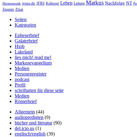
Markus
Leben
Nachfolge
NT
jesus.de
JFRS
Kolosser
Hermeneutik
Leitung
Pr
Zitat
Zeugnis
Seiten
Kategorien
Epheserbrief
Galaterbrief
Hiob
Lakeland
lies mich! read me!
Markusevangelium
Medien
Personenregister
podcast
Profil
schriftarten für diese seite
Medien
Römerbrief
Allgemein
(44)
audiopredigten
(9)
bücher und literatur
(90)
del.icio.us
(1)
englisch/english
(39)