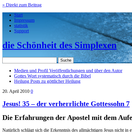
» Direkt zum Beitrag
Start
Impressum
statistik
Support
die Schönheit des Simplexen
Medien und Profil
Veröffentlichungen und über den Autor
Gottes Wort
systematisch durch die Bibel
Heilung
Posts zu göttlicher Heilung
20. April 2010
0
Jesus! 35 – der verherrlichte Gottessohn 7
Die Erfahrungen der Apostel mit dem Auf
Natürlich schlägt sich die Erkenntnis des allmächtigen Jesus nicht in