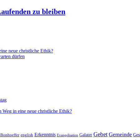
aufenden zu bleiben
ne neue christliche Ethik?
arten dürfen
stag
 Weg in eine neue christliche Ethik?
Gebet
Gemeinde
Erkenntnis
 Bonhoeffer
Galater
Ges
english
Evangelisation