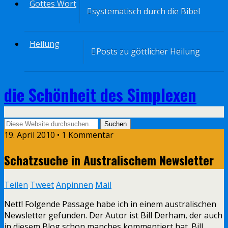
Gottes Wort
systematisch durch die Bibel
Heilung
Posts zu göttlicher Heilung
die Schönheit des Simplexen
19. April 2010 • 1 Kommentar
Schatzsuche in Australischem Newsletter
Teilen
Tweet
Anpinnen
Mail
Nett! Folgende Passage habe ich in einem australischen
Newsletter gefunden. Der Autor ist Bill Derham, der auch
in diesem Blog schon manches kommentiert hat. Bill