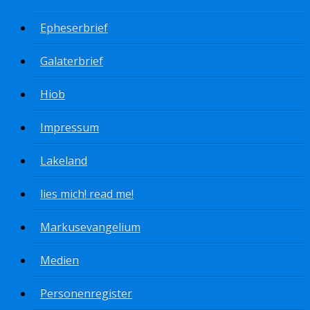
Epheserbrief
Galaterbrief
Hiob
Impressum
Lakeland
lies mich! read me!
Markusevangelium
Medien
Personenregister