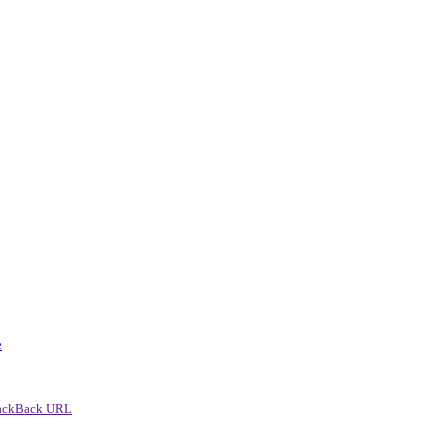
e
ackBack URL