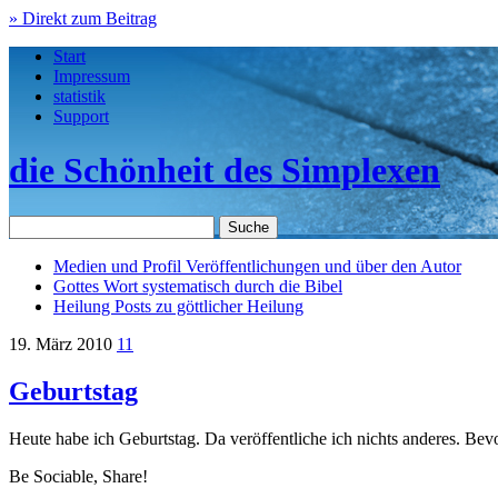
» Direkt zum Beitrag
Start
Impressum
statistik
Support
die Schönheit des Simplexen
Medien und Profil
Veröffentlichungen und über den Autor
Gottes Wort
systematisch durch die Bibel
Heilung
Posts zu göttlicher Heilung
19. März 2010
11
Geburtstag
Heute habe ich Geburtstag. Da veröffentliche ich nichts anderes. Bevo
Be Sociable, Share!