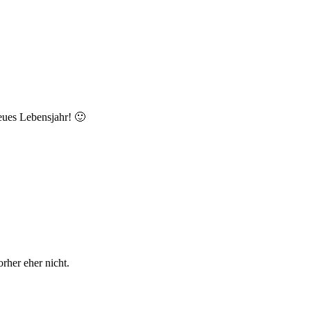
eues Lebensjahr! 🙂
rher eher nicht.