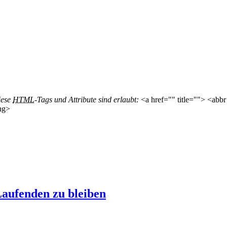
iese
HTML
-Tags und Attribute sind erlaubt:
<a href="" title=""> <abbr
ng>
aufenden zu bleiben