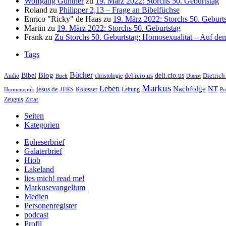
Wolfgang Günther
zu
19. März 2022: Storchs 50. Geburtstag
Roland
zu
Philipper 2,13 – Frage an Bibelfüchse
Enrico "Ricky" de Haas
zu
19. März 2022: Storchs 50. Geburt
Martin
zu
19. März 2022: Storchs 50. Geburtstag
Frank
zu
Zu Storchs 50. Geburtstag: Homosexualität – Auf dem
Tags
Bücher
Bibel
Blog
deli.cio.us
del.icio.us
Dietrich
christologie
Audio
Buch
Dienst
Markus
Leben
Nachfolge
NT
jesus.de
JFRS
Kolosser
Hermeneutik
Leitung
Pr
Zitat
Zeugnis
Seiten
Kategorien
Epheserbrief
Galaterbrief
Hiob
Lakeland
lies mich! read me!
Markusevangelium
Medien
Personenregister
podcast
Profil