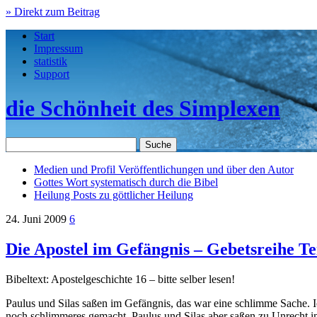
» Direkt zum Beitrag
Start
Impressum
statistik
Support
die Schönheit des Simplexen
Medien und Profil
Veröffentlichungen und über den Autor
Gottes Wort
systematisch durch die Bibel
Heilung
Posts zu göttlicher Heilung
24. Juni 2009
6
Die Apostel im Gefängnis – Gebetsreihe Te
Bibeltext: Apostelgeschichte 16 – bitte selber lesen!
Paulus und Silas saßen im Gefängnis, das war eine schlimme Sache. Ic
noch schlimmeres gemacht. Paulus und Silas aber saßen zu Unrecht im