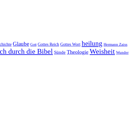
heilung
Glaube
Gottes Reich
chichte
Gottes Wort
Hermann Zaiss
Gott
ch durch die Bibel
Weisheit
Theologie
Sünde
Wunder