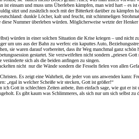
an ist einsam und muss ums Überleben kämpfen, man wird hart – es ist 
dig sitzt und zusätzlich noch mit der Bitterkeit darüber zu kämpfen ha
eutschland: dunkle Löcher, kalt und feucht, mit schimmeligen Strohmat
e diese Nummer überleben würden. Möglicherweise wetzte der Henker 
bst) würden in einer solchen Situation die Krise kriegen – und nicht 
iger um uns aus der Bahn zu werfen: ein kaputtes Auto, Beziehungsstre
hen, sie waren darauf vorbereitet, dass ihr Weg manchmal ganz schön h
etungssession gestartet. Sie verzweifelten nicht sondern „priesen Gott 
 veränderte sich als die beiden anfingen zu singen.
kelten nicht nur die Wände sondern die Fesseln fielen von allen Gef
n Christen. Es zeigt eine Wahrheit, die jeder von uns anwenden kann: F
ten: „egal in welcher Scheiße wir stecken, Gott ist größer!“
n ich Gott in schlechten Zeiten anbete, ihm einfach sage, wie gut er ist
eholt. Es gibt kaum was Schlimmeres, als sich nur um sich selbst zu dr