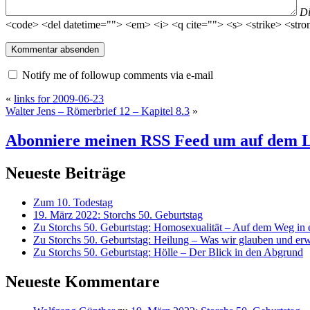
D
<code> <del datetime=""> <em> <i> <q cite=""> <s> <strike> <stro
Notify me of followup comments via e-mail
«
links for 2009-06-23
Walter Jens – Römerbrief 12 – Kapitel 8.3
»
Abonniere meinen RSS Feed
um auf dem L
Neueste Beiträge
Zum 10. Todestag
19. März 2022: Storchs 50. Geburtstag
Zu Storchs 50. Geburtstag: Homosexualität – Auf dem Weg in ei
Zu Storchs 50. Geburtstag: Heilung – Was wir glauben und erw
Zu Storchs 50. Geburtstag: Hölle – Der Blick in den Abgrund
Neueste Kommentare