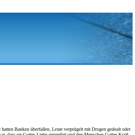
e hatten Banken überfallen, Leute verprügelt mit Drogen gedealt oder
war, dass sie Gottes Liebe gepredigt und den Menschen Gottes Kraft