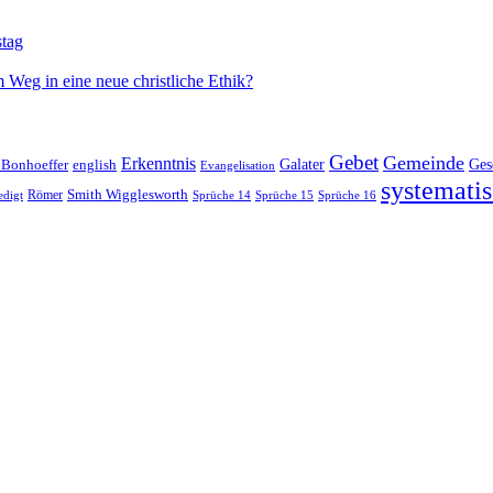
stag
 Weg in eine neue christliche Ethik?
Gebet
Gemeinde
Erkenntnis
 Bonhoeffer
Galater
Ges
english
Evangelisation
systematis
Smith Wigglesworth
edigt
Römer
Sprüche 14
Sprüche 15
Sprüche 16