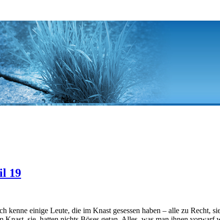
il 19
h kenne einige Leute, die im Knast gesessen haben – alle zu Recht, si
 Knast, sie hatten nichts Böses getan. Alles, was man ihnen vorwarf 