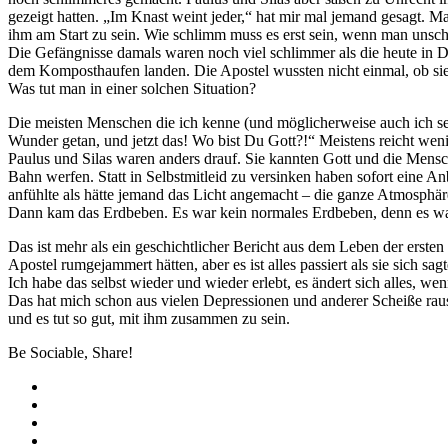
gezeigt hatten. „Im Knast weint jeder,“ hat mir mal jemand gesagt. M
ihm am Start zu sein. Wie schlimm muss es erst sein, wenn man unschul
Die Gefängnisse damals waren noch viel schlimmer als die heute in D
dem Komposthaufen landen. Die Apostel wussten nicht einmal, ob si
Was tut man in einer solchen Situation?
Die meisten Menschen die ich kenne (und möglicherweise auch ich sel
Wunder getan, und jetzt das! Wo bist Du Gott?!“ Meistens reicht wen
Paulus und Silas waren anders drauf. Sie kannten Gott und die Mensc
Bahn werfen. Statt in Selbstmitleid zu versinken haben sofort eine Anb
anfühlte als hätte jemand das Licht angemacht – die ganze Atmosphäre
Dann kam das Erdbeben. Es war kein normales Erdbeben, denn es wac
Das ist mehr als ein geschichtlicher Bericht aus dem Leben der erste
Apostel rumgejammert hätten, aber es ist alles passiert als sie sich sag
Ich habe das selbst wieder und wieder erlebt, es ändert sich alles, wen
Das hat mich schon aus vielen Depressionen und anderer Scheiße rausg
und es tut so gut, mit ihm zusammen zu sein.
Be Sociable, Share!