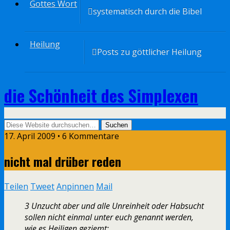
Gottes Wort
systematisch durch die Bibel
Heilung
Posts zu göttlicher Heilung
die Schönheit des Simplexen
17. April 2009 • 6 Kommentare
nicht mal drüber reden
Teilen
Tweet
Anpinnen
Mail
3 Unzucht aber und alle Unreinheit oder Habsucht
sollen nicht einmal unter euch genannt werden,
wie es Heiligen geziemt;