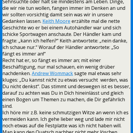
Sehnsüchte oder hält sie mindestens am Leben. Dinge,
die wir nie tun wollen, fangen immer im Denken an und
wir sollten vorsichtig damit sein was wir in unsere
Gedanken lassen.
Keith Moore
erzählte mal die nette
Geschichte wo er bei einem Autohändler war und sich
schicke Sportwagen anschaute. Der Händler kam und
fragte: „kann ich helfen?“ Keith antwortete: „nein danke,
ich schaue nur.“ Worauf der Händler antwortete: „So
fängt es immer an!“
Recht hat er, so fängt es immer an; mit einer
Beschäftigung, nur mal schauen, ein wenig drüber
nachdenken.
Andrew Wommack
sagte mal etwas sehr
kluges: „Du kannst nicht zu etwas versucht werden, was
Du nicht denkst“. Das stimmt und deswegen ist es besser,
darauf zu achten was Du in Dich hineinlässt und gleich
einen Bogen um Themen zu machen, die Dir gefährlich
sind.
Ich höre mir z.B. keine schmutzigen Witze an wenn ich es
vermeiden kann. Ich gehe lieber weg und lade mir nicht
noch etwas auf die Festplatte was ich nicht haben will.
Man kann den Quatsch nachher nicht mehr löschen,