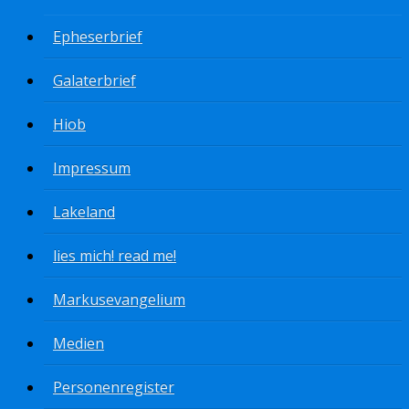
Epheserbrief
Galaterbrief
Hiob
Impressum
Lakeland
lies mich! read me!
Markusevangelium
Medien
Personenregister