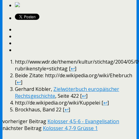
http://www.wdr.de/themen/kultur/stichtag/2004/05/0
rubrikenstyle=stichtag [
↩
]
Beide Zitate: http://de.wikipedia.org/wiki/Ehebruch
[
↩
]
Gerhard Köbler,
Zielwöterbuch europäischer
Rechtsgeschichte
, Seite 422 [
↩
]
http://de.wikipedia.org/wiki/Kuppelei [
↩
]
Brockhaus, Band 22 [
↩
]
vorheriger Beitrag
Kolosser 4,5-6 - Evangelisation
nächster Beitrag
Kolosser 4,7-9 Grüsse 1