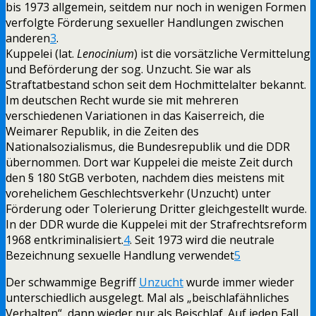
bis 1973 allgemein, seitdem nur noch in wenigen Formen
verfolgte Förderung sexueller Handlungen zwischen
anderen
3
.
Kuppelei (lat.
Lenocinium
) ist die vorsätzliche Vermittelung
und Beförderung der sog. Unzucht. Sie war als
Straftatbestand schon seit dem Hochmittelalter bekannt.
Im deutschen Recht wurde sie mit mehreren
verschiedenen Variationen in das Kaiserreich, die
Weimarer Republik, in die Zeiten des
Nationalsozialismus, die Bundesrepublik und die DDR
übernommen. Dort war Kuppelei die meiste Zeit durch
den
§ 180
StGB verboten, nachdem dies meistens mit
vorehelichem Geschlechtsverkehr (Unzucht) unter
Förderung oder Tolerierung Dritter gleichgestellt wurde.
In der DDR wurde die Kuppelei mit der Strafrechtsreform
1968 entkriminalisiert.
4
. Seit 1973 wird die neutrale
Bezeichnung sexuelle Handlung verwendet
5
Der schwammige Begriff
Unzucht
wurde immer wieder
unterschiedlich ausgelegt. Mal als „beischlafähnliches
Verhalten“, dann wieder nur als Beischlaf. Auf jeden Fall