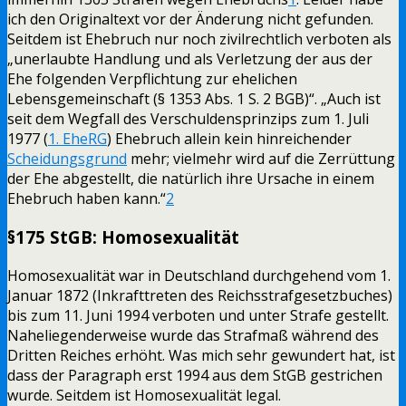
ich den Originaltext vor der Änderung nicht gefunden.
Seitdem ist Ehebruch nur noch zivilrechtlich verboten als
„unerlaubte Handlung und als Verletzung der aus der
Ehe folgenden Verpflichtung zur ehelichen
Lebensgemeinschaft (§ 1353 Abs. 1 S. 2 BGB)“. „Auch ist
seit dem Wegfall des Verschuldensprinzips zum 1. Juli
1977 (
1. EheRG
) Ehebruch allein kein hinreichender
Scheidungsgrund
mehr; vielmehr wird auf die Zerrüttung
der Ehe abgestellt, die natürlich ihre Ursache in einem
Ehebruch haben kann.“
2
§175 StGB: Homosexualität
Homosexualität war in Deutschland durchgehend vom 1.
Januar 1872 (Inkrafttreten des Reichsstrafgesetzbuches)
bis zum 11. Juni 1994 verboten und unter Strafe gestellt.
Naheliegenderweise wurde das Strafmaß während des
Dritten Reiches erhöht. Was mich sehr gewundert hat, ist
dass der Paragraph erst 1994 aus dem StGB gestrichen
wurde. Seitdem ist Homosexualität legal.