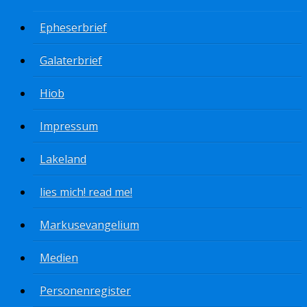
Epheserbrief
Galaterbrief
Hiob
Impressum
Lakeland
lies mich! read me!
Markusevangelium
Medien
Personenregister